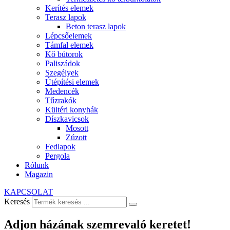
Kerítés elemek
Terasz lapok
Beton terasz lapok
Lépcsőelemek
Támfal elemek
Kő bútorok
Paliszádok
Szegélyek
Útépítési elemek
Medencék
Tűzrakók
Kültéri konyhák
Díszkavicsok
Mosott
Zúzott
Fedlapok
Pergola
Rólunk
Magazin
KAPCSOLAT
Keresés
Adjon házának szemrevaló keretet!