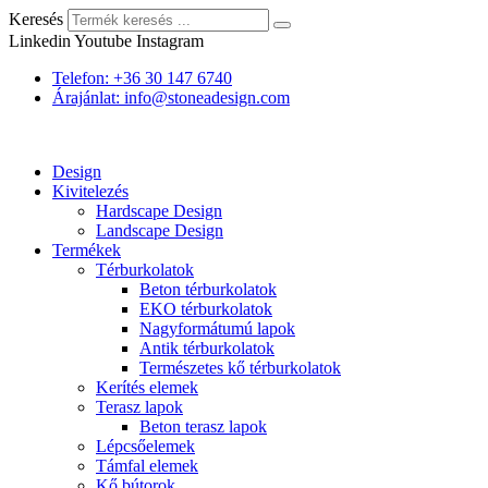
Keresés
Linkedin
Youtube
Instagram
Telefon: +36 30 147 6740
Árajánlat: info@stoneadesign.com
Design
Kivitelezés
Hardscape Design
Landscape Design
Termékek
Térburkolatok
Beton térburkolatok
EKO térburkolatok
Nagyformátumú lapok
Antik térburkolatok
Természetes kő térburkolatok
Kerítés elemek
Terasz lapok
Beton terasz lapok
Lépcsőelemek
Támfal elemek
Kő bútorok