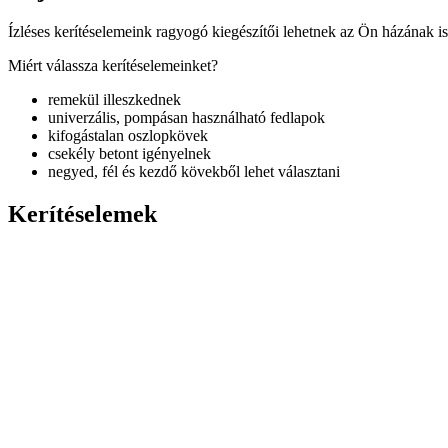
Ízléses kerítéselemeink ragyogó kiegészítői lehetnek az Ön házának is
Miért válassza kerítéselemeinket?
remekül illeszkednek
univerzális, pompásan használható fedlapok
kifogástalan oszlopkövek
csekély betont igényelnek
negyed, fél és kezdő kövekből lehet választani
Kerítéselemek