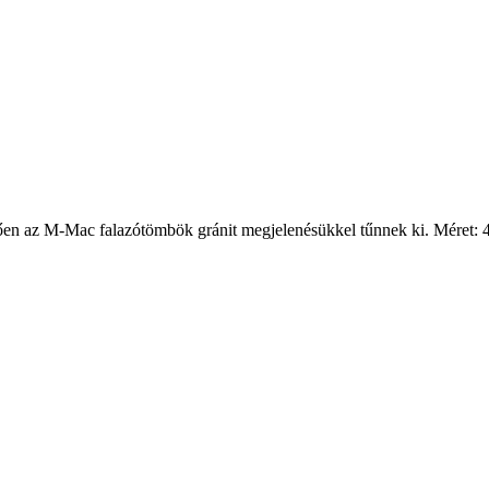
etően az M-Mac falazótömbök gránit megjelenésükkel tűnnek ki. Méret