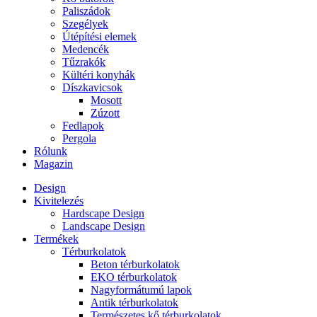
Paliszádok
Szegélyek
Útépítési elemek
Medencék
Tűzrakók
Kültéri konyhák
Díszkavicsok
Mosott
Zúzott
Fedlapok
Pergola
Rólunk
Magazin
Design
Kivitelezés
Hardscape Design
Landscape Design
Termékek
Térburkolatok
Beton térburkolatok
EKO térburkolatok
Nagyformátumú lapok
Antik térburkolatok
Természetes kő térburkolatok