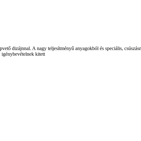
apvető dizájnnal. A nagy teljesítményű anyagokból és speciális, csúszás
 igénybevételnek kitett