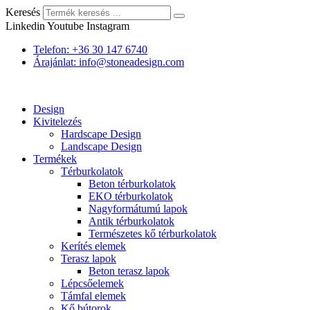
Keresés
Linkedin
Youtube
Instagram
Telefon: +36 30 147 6740
Árajánlat: info@stoneadesign.com
Design
Kivitelezés
Hardscape Design
Landscape Design
Termékek
Térburkolatok
Beton térburkolatok
EKO térburkolatok
Nagyformátumú lapok
Antik térburkolatok
Természetes kő térburkolatok
Kerítés elemek
Terasz lapok
Beton terasz lapok
Lépcsőelemek
Támfal elemek
Kő bútorok