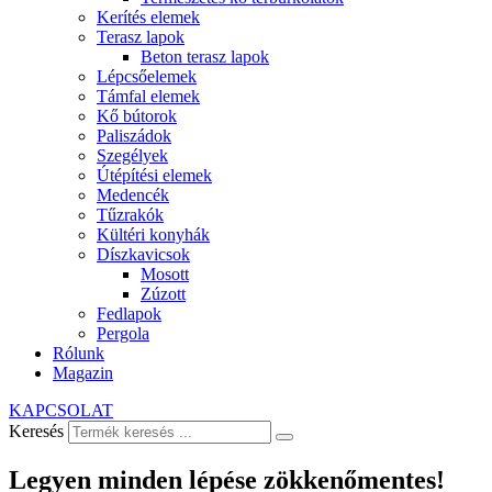
Kerítés elemek
Terasz lapok
Beton terasz lapok
Lépcsőelemek
Támfal elemek
Kő bútorok
Paliszádok
Szegélyek
Útépítési elemek
Medencék
Tűzrakók
Kültéri konyhák
Díszkavicsok
Mosott
Zúzott
Fedlapok
Pergola
Rólunk
Magazin
KAPCSOLAT
Keresés
Legyen minden lépése zökkenőmentes!