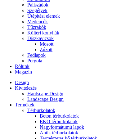
Paliszádok
Szegélyek
Útépítési elemek
Medencék
Tűzrakók
Kültéri konyhák
Díszkavicsok
Mosott
Zúzott
Fedlapok
Pergola
Rólunk
Magazin
Design
Kivitelezés
Hardscape Design
Landscape Design
Termékek
Térburkolatok
Beton térburkolatok
EKO térburkolatok
Nagyformátumú lapok
Antik térburkolatok
Természetes kő térburkolatok