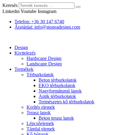
Keresés
Linkedin
Youtube
Instagram
Telefon: +36 30 147 6740
Árajánlat: info@stoneadesign.com
Design
Kivitelezés
Hardscape Design
Landscape Design
Termékek
Térburkolatok
Beton térburkolatok
EKO térburkolatok
Nagyformátumú lapok
Antik térburkolatok
Természetes kő térburkolatok
Kerítés elemek
Terasz lapok
Beton terasz lapok
Lépcsőelemek
Támfal elemek
Kő bútorok