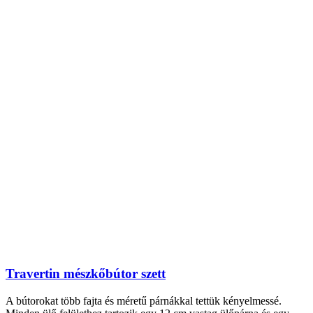
Travertin mészkőbútor szett
A bútorokat több fajta és méretű párnákkal tettük kényelmessé.