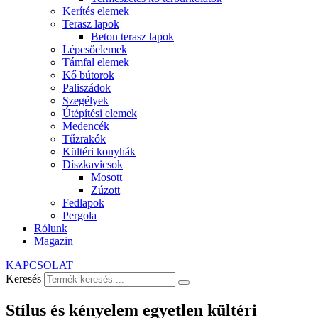
Kerítés elemek
Terasz lapok
Beton terasz lapok
Lépcsőelemek
Támfal elemek
Kő bútorok
Paliszádok
Szegélyek
Útépítési elemek
Medencék
Tűzrakók
Kültéri konyhák
Díszkavicsok
Mosott
Zúzott
Fedlapok
Pergola
Rólunk
Magazin
KAPCSOLAT
Keresés
Stílus és kényelem egyetlen kültéri