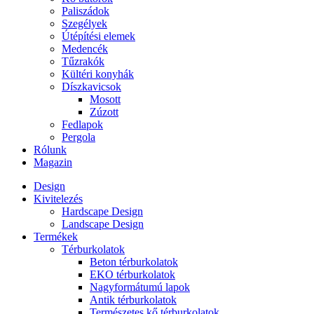
Paliszádok
Szegélyek
Útépítési elemek
Medencék
Tűzrakók
Kültéri konyhák
Díszkavicsok
Mosott
Zúzott
Fedlapok
Pergola
Rólunk
Magazin
Design
Kivitelezés
Hardscape Design
Landscape Design
Termékek
Térburkolatok
Beton térburkolatok
EKO térburkolatok
Nagyformátumú lapok
Antik térburkolatok
Természetes kő térburkolatok