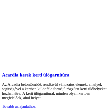
Acardia kerek kerti ülőgarnitúra
Az Arcadia betontömbök rendkívül változatos elemek, amelyek
segítségével a kertben különféle formájú rögzített kerti ülőhelyeket
hozhat létre. A kerti ülőgarnitúrák minden olyan kertben
megfelelőek, ahol helyet
Tovább az ajánlathoz