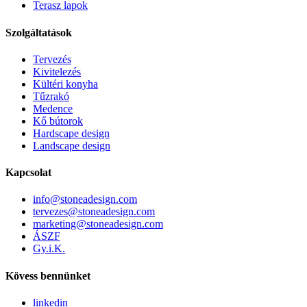
Terasz lapok
Szolgáltatások
Tervezés
Kivitelezés
Kültéri konyha
Tűzrakó
Medence
Kő bútorok
Hardscape design
Landscape design
Kapcsolat
info@stoneadesign.com
tervezes@stoneadesign.com
marketing@stoneadesign.com
ÁSZF
Gy.i.K.
Kövess bennünket
linkedin