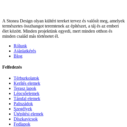
A Stonea Design olyan kültéri tereket tervez és valósít meg, amelyek
természetes összhangot teremtenek az építészet, a táj és az emberi
élet között. Minden projektünk egyedi, mert minden otthon és
minden család más történetet él.
Rólunk
Ajánlatkérés
Blog
Felfedezés
Térburkolatok
Kerítés elemek
Terasz lapok
Lépcsőelemek
Támfal elemek
Paliszádok
Szegélyek
Útépítési elemek
Díszkavicsok
Fedlapok