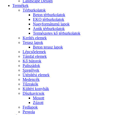
Landscape Design
Termékek
Térburkolatok
Beton térburkolatok
EKO térburkolatok
Nagyformátumú lapok
Antik térburkolatok
Természetes kő térburkolatok
Kerítés elemek
Terasz lapok
Beton terasz lapok
Lépcsőelemek
Támfal elemek
Kő bútorok
Paliszádok
Szegélyek
Útépítési elemek
Medencék
Tűzrakók
Kültéri konyhák
Díszkavicsok
Mosott
Zúzott
Fedlapok
Pergola