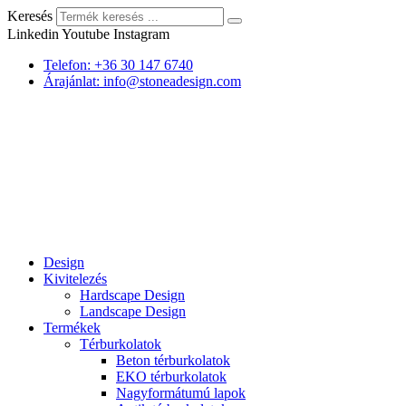
Keresés
Linkedin
Youtube
Instagram
Telefon: +36 30 147 6740
Árajánlat: info@stoneadesign.com
Design
Kivitelezés
Hardscape Design
Landscape Design
Termékek
Térburkolatok
Beton térburkolatok
EKO térburkolatok
Nagyformátumú lapok