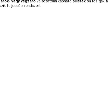
sarok- vagy végzáró
változatban kapható
pillérek
biztosítják
a
szik teljessé a rendszert.