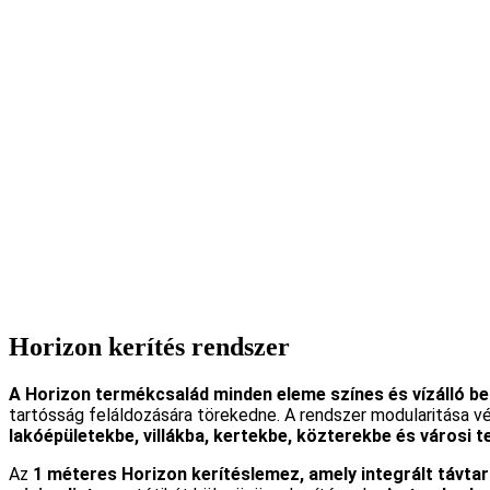
Horizon kerítés rendszer
A Horizon termékcsalád minden eleme színes és vízálló b
tartósság feláldozására törekedne. A rendszer modularitása vé
lakóépületekbe, villákba, kertekbe, közterekbe és városi t
Az
1 méteres Horizon kerítéslemez, amely integrált távta