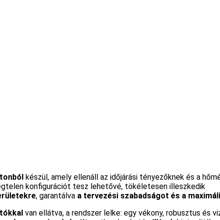
etonból
készül, amely ellenáll az időjárási tényezőknek és a hőmé
gtelen konfigurációt tesz lehetővé, tökéletesen illeszkedik
erületekre
, garantálva
a tervezési szabadságot és a maximáli
rtókkal
van ellátva, a rendszer lelke: egy vékony, robusztus és v