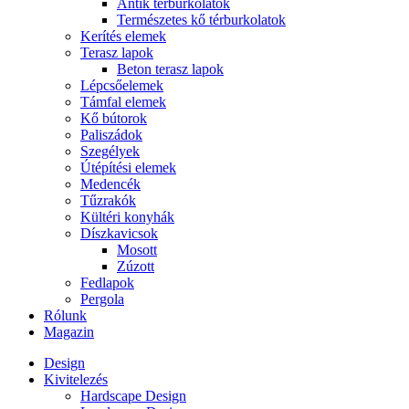
Antik térburkolatok
Természetes kő térburkolatok
Kerítés elemek
Terasz lapok
Beton terasz lapok
Lépcsőelemek
Támfal elemek
Kő bútorok
Paliszádok
Szegélyek
Útépítési elemek
Medencék
Tűzrakók
Kültéri konyhák
Díszkavicsok
Mosott
Zúzott
Fedlapok
Pergola
Rólunk
Magazin
Design
Kivitelezés
Hardscape Design