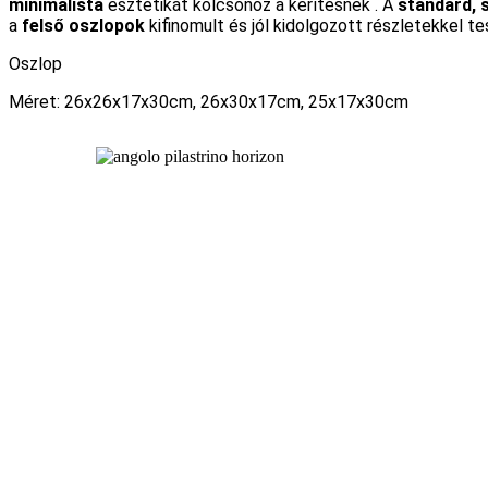
minimalista
esztétikát kölcsönöz a kerítésnek . A
standard, 
a
felső oszlopok
kifinomult és jól kidolgozott részletekkel te
Oszlop
Méret: 26x26x17x30cm, 26x30x17cm, 25x17x30cm