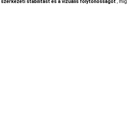
 szerkezeti stabilitást és a vizuális folytonosságot
, míg