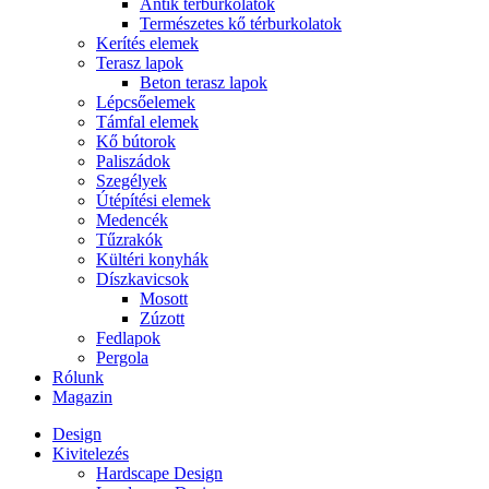
Antik térburkolatok
Természetes kő térburkolatok
Kerítés elemek
Terasz lapok
Beton terasz lapok
Lépcsőelemek
Támfal elemek
Kő bútorok
Paliszádok
Szegélyek
Útépítési elemek
Medencék
Tűzrakók
Kültéri konyhák
Díszkavicsok
Mosott
Zúzott
Fedlapok
Pergola
Rólunk
Magazin
Design
Kivitelezés
Hardscape Design