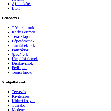
Ajánlatkérés
Blog
Felfedezés
Térburkolatok
Kerítés elemek
Terasz lapok
Lépcsőelemek
Támfal elemek
Paliszádok
Szegélyek
Útépítési elemek
Díszkavicsok
Fedlapok
Terasz lapok
Szolgáltatások
Tervezés
Kivitelezés
Kültéri konyha
Tűzrakó
Medence