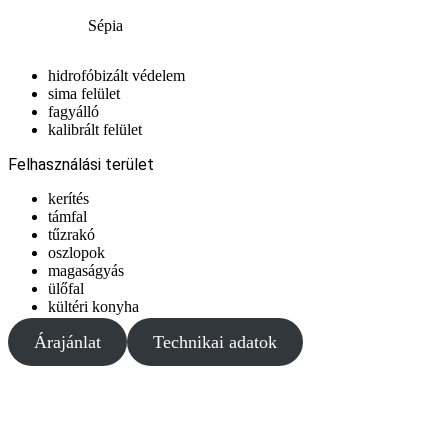
Sépia
hidrofóbizált védelem
sima felület
fagyálló
kalibrált felület
Felhasználási terület
kerítés
támfal
tűzrakó
oszlopok
magaságyás
ülőfal
kültéri konyha
Árajánlat
Technikai adatok