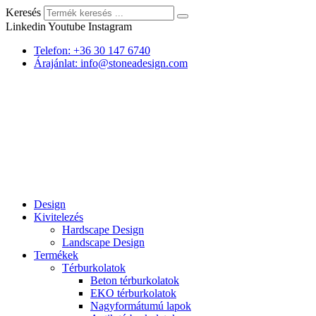
Keresés
Linkedin
Youtube
Instagram
Telefon: +36 30 147 6740
Árajánlat: info@stoneadesign.com
Design
Kivitelezés
Hardscape Design
Landscape Design
Termékek
Térburkolatok
Beton térburkolatok
EKO térburkolatok
Nagyformátumú lapok