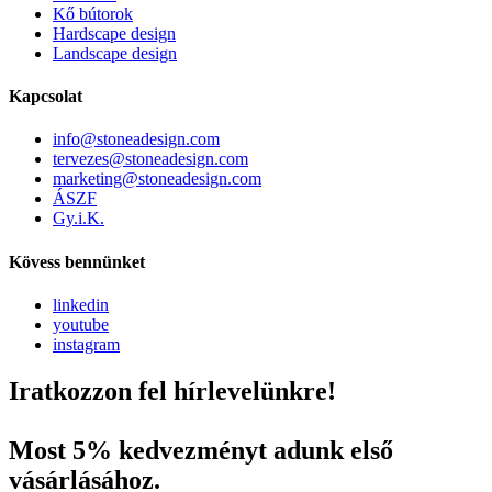
Kő bútorok
Hardscape design
Landscape design
Kapcsolat
info@stoneadesign.com
tervezes@stoneadesign.com
marketing@stoneadesign.com
ÁSZF
Gy.i.K.
Kövess bennünket
linkedin
youtube
instagram
Iratkozzon fel hírlevelünkre!
Most 5% kedvezményt adunk első
vásárlásához.