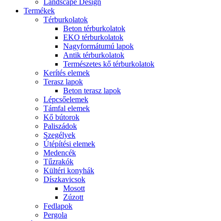
Landscape Design
Termékek
Térburkolatok
Beton térburkolatok
EKO térburkolatok
Nagyformátumú lapok
Antik térburkolatok
Természetes kő térburkolatok
Kerítés elemek
Terasz lapok
Beton terasz lapok
Lépcsőelemek
Támfal elemek
Kő bútorok
Paliszádok
Szegélyek
Útépítési elemek
Medencék
Tűzrakók
Kültéri konyhák
Díszkavicsok
Mosott
Zúzott
Fedlapok
Pergola