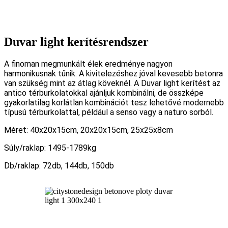
Duvar light kerítésrendszer
A finoman megmunkált élek eredménye nagyon
harmonikusnak tűnik. A kivitelezéshez jóval kevesebb betonra
van szükség mint az átlag köveknél. A Duvar light kerítést az
antico térburkolatokkal ajánljuk kombinálni, de összképe
gyakorlatilag korlátlan kombinációt tesz lehetővé modernebb
típusú térburkolattal, például a senso vagy a naturo sorból.
Méret: 40x20x15cm, 20x20x15cm, 25x25x8cm
Súly/raklap: 1495-1789kg
Db/raklap: 72db, 144db, 150db