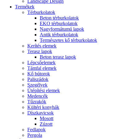
Landscape Design
Termékek
Térburkolatok
Beton térburkolatok
EKO térburkolatok
Nagyformátumú lapok
Antik térburkolatok
Természetes kő térburkolatok
Kerítés elemek
Terasz lapok
Beton terasz lapok
Lépcsőelemek
Támfal elemek
Kő bútorok
Paliszádok
Szegélyek
Útépítési elemek
Medencék
Tűzrakók
Kültéri konyhák
Díszkavicsok
Mosott
Zúzott
Fedlapok
Pergola