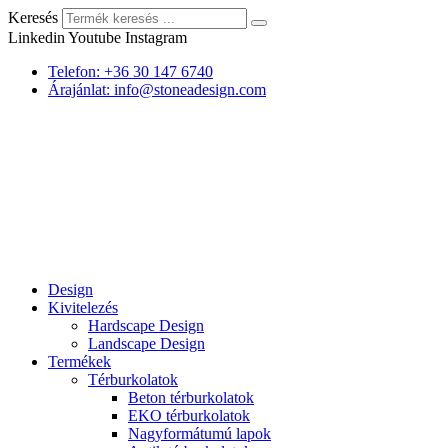
Keresés
Linkedin
Youtube
Instagram
Telefon: +36 30 147 6740
Árajánlat: info@stoneadesign.com
Design
Kivitelezés
Hardscape Design
Landscape Design
Termékek
Térburkolatok
Beton térburkolatok
EKO térburkolatok
Nagyformátumú lapok