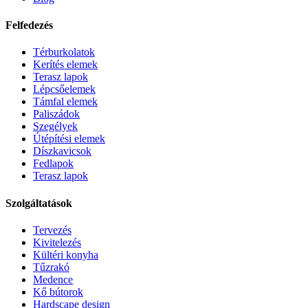
Felfedezés
Térburkolatok
Kerítés elemek
Terasz lapok
Lépcsőelemek
Támfal elemek
Paliszádok
Szegélyek
Útépítési elemek
Díszkavicsok
Fedlapok
Terasz lapok
Szolgáltatások
Tervezés
Kivitelezés
Kültéri konyha
Tűzrakó
Medence
Kő bútorok
Hardscape design