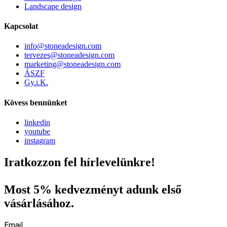
Landscape design
Kapcsolat
info@stoneadesign.com
tervezes@stoneadesign.com
marketing@stoneadesign.com
ÁSZF
Gy.i.K.
Kövess bennünket
linkedin
youtube
instagram
Iratkozzon fel hírlevelünkre!
Most 5% kedvezményt adunk első
vásárlásához.
Email