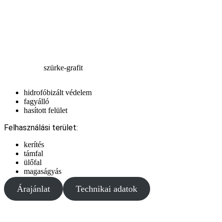
szürke-grafit
hidrofóbizált védelem
fagyálló
hasított felület
Felhasználási terület:
kerítés
támfal
ülőfal
magaságyás
Árajánlat
Technikai adatok