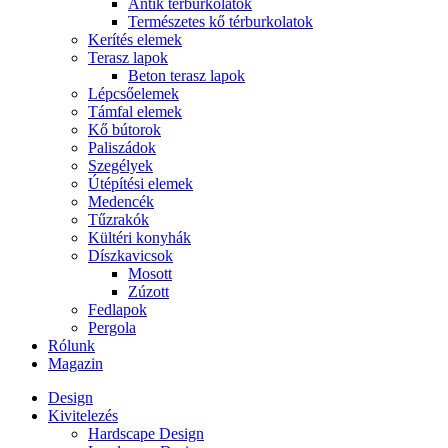
Antik térburkolatok
Természetes kő térburkolatok
Kerítés elemek
Terasz lapok
Beton terasz lapok
Lépcsőelemek
Támfal elemek
Kő bútorok
Paliszádok
Szegélyek
Útépítési elemek
Medencék
Tűzrakók
Kültéri konyhák
Díszkavicsok
Mosott
Zúzott
Fedlapok
Pergola
Rólunk
Magazin
Design
Kivitelezés
Hardscape Design