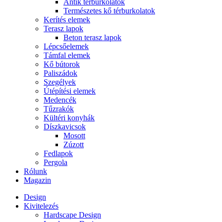
Antik térburkolatok
Természetes kő térburkolatok
Kerítés elemek
Terasz lapok
Beton terasz lapok
Lépcsőelemek
Támfal elemek
Kő bútorok
Paliszádok
Szegélyek
Útépítési elemek
Medencék
Tűzrakók
Kültéri konyhák
Díszkavicsok
Mosott
Zúzott
Fedlapok
Pergola
Rólunk
Magazin
Design
Kivitelezés
Hardscape Design