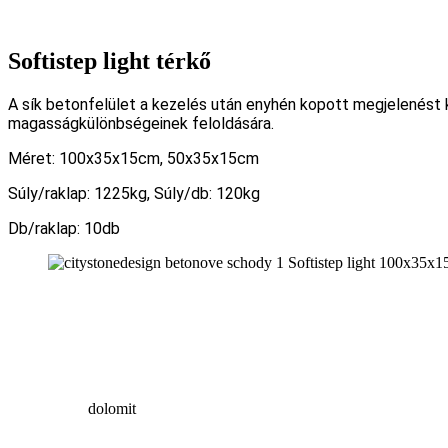
Softistep light térkő
A sík betonfelület a kezelés után enyhén kopott megjelenést kap
magasságkülönbségeinek feloldására.
Méret: 100x35x15cm, 50x35x15cm
Súly/raklap: 1225kg, Súly/db: 120kg
Db/raklap: 10db
dolomit