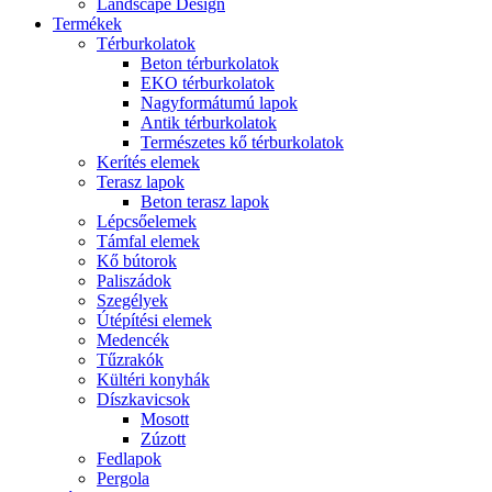
Landscape Design
Termékek
Térburkolatok
Beton térburkolatok
EKO térburkolatok
Nagyformátumú lapok
Antik térburkolatok
Természetes kő térburkolatok
Kerítés elemek
Terasz lapok
Beton terasz lapok
Lépcsőelemek
Támfal elemek
Kő bútorok
Paliszádok
Szegélyek
Útépítési elemek
Medencék
Tűzrakók
Kültéri konyhák
Díszkavicsok
Mosott
Zúzott
Fedlapok
Pergola