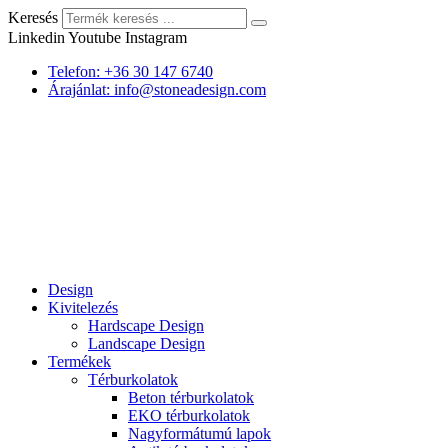
Keresés
Linkedin
Youtube
Instagram
Telefon: +36 30 147 6740
Árajánlat: info@stoneadesign.com
Design
Kivitelezés
Hardscape Design
Landscape Design
Termékek
Térburkolatok
Beton térburkolatok
EKO térburkolatok
Nagyformátumú lapok