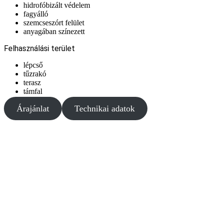
hidrofóbizált védelem
fagyálló
szemcseszórt felület
anyagában színezett
Felhasználási terület
lépcső
tűzrakó
terasz
támfal
Árajánlat
Technikai adatok