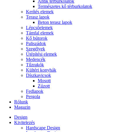
Antik térburkolatok
Természetes kő térburkolatok
Kerítés elemek
Terasz lapok
Beton terasz lapok
Lépcsőelemek
Támfal elemek
Kő bútorok
Paliszádok
Szegélyek
Útépítési elemek
Medencék
Tűzrakók
Kültéri konyhák
Díszkavicsok
Mosott
Zúzott
Fedlapok
Pergola
Rólunk
Magazin
Design
Kivitelezés
Hardscape Design