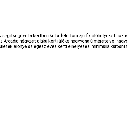
egítségével a kertben különféle formájú fix ülőhelyeket hozhat 
 Az Arcadia négyzet alakú kerti ülőke nagyvonalú méreteivel na
letek előnye az egész éves kerti elhelyezés, minimális karbanta