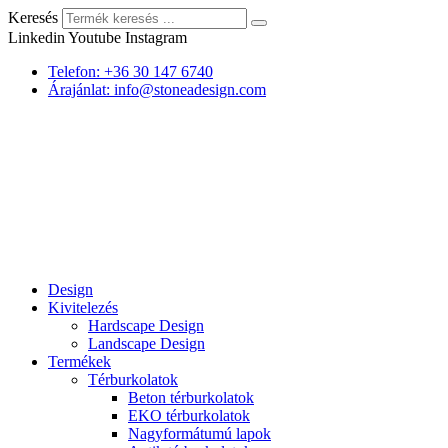
Keresés
Linkedin
Youtube
Instagram
Telefon: +36 30 147 6740
Árajánlat: info@stoneadesign.com
Design
Kivitelezés
Hardscape Design
Landscape Design
Termékek
Térburkolatok
Beton térburkolatok
EKO térburkolatok
Nagyformátumú lapok