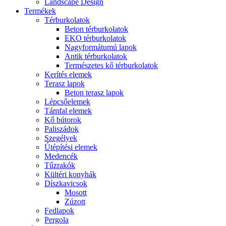
Landscape Design
Termékek
Térburkolatok
Beton térburkolatok
EKO térburkolatok
Nagyformátumú lapok
Antik térburkolatok
Természetes kő térburkolatok
Kerítés elemek
Terasz lapok
Beton terasz lapok
Lépcsőelemek
Támfal elemek
Kő bútorok
Paliszádok
Szegélyek
Útépítési elemek
Medencék
Tűzrakók
Kültéri konyhák
Díszkavicsok
Mosott
Zúzott
Fedlapok
Pergola