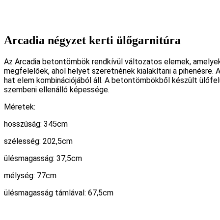
Arcadia négyzet kerti ülőgarnitúra
Az Arcadia betontömbök rendkívül változatos elemek, amelyek s
megfelelőek, ahol helyet szeretnének kialakítani a pihenésre.
hat elem kombinációjából áll. A betontömbökből készült ülőfelü
szembeni ellenálló képessége.
Méretek:
hosszúság: 345cm
szélesség: 202,5cm
ülésmagasság: 37,5cm
mélység: 77cm
ülésmagasság támlával: 67,5cm