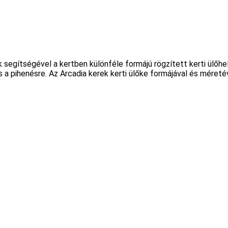
egítségével a kertben különféle formájú rögzített kerti ülőhely
s a pihenésre. Az Arcadia kerek kerti ülőke formájával és méreté