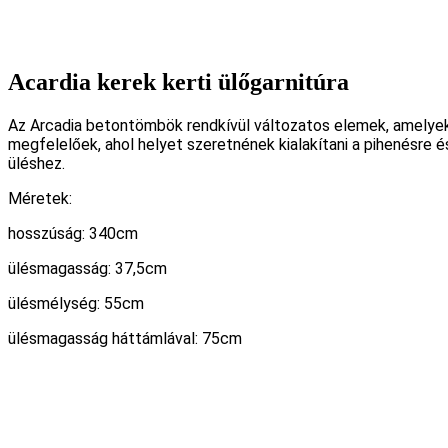
Acardia kerek kerti ülőgarnitúra
Az Arcadia betontömbök rendkívül változatos elemek, amelyek s
megfelelőek, ahol helyet szeretnének kialakítani a pihenésre é
üléshez.
Méretek:
hosszúság: 340cm
ülésmagasság: 37,5cm
ülésmélység: 55cm
ülésmagasság háttámlával: 75cm