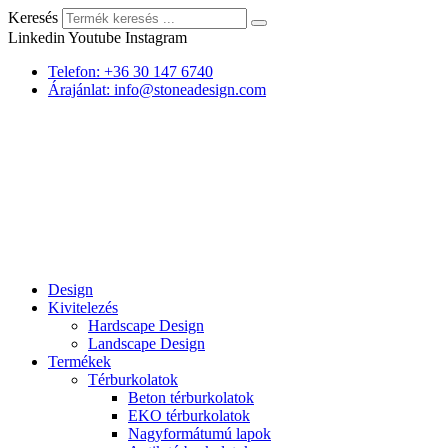
Keresés
Linkedin
Youtube
Instagram
Telefon: +36 30 147 6740
Árajánlat: info@stoneadesign.com
Design
Kivitelezés
Hardscape Design
Landscape Design
Termékek
Térburkolatok
Beton térburkolatok
EKO térburkolatok
Nagyformátumú lapok