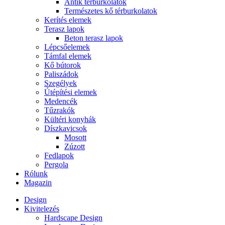
Antik térburkolatok
Természetes kő térburkolatok
Kerítés elemek
Terasz lapok
Beton terasz lapok
Lépcsőelemek
Támfal elemek
Kő bútorok
Paliszádok
Szegélyek
Útépítési elemek
Medencék
Tűzrakók
Kültéri konyhák
Díszkavicsok
Mosott
Zúzott
Fedlapok
Pergola
Rólunk
Magazin
Design
Kivitelezés
Hardscape Design