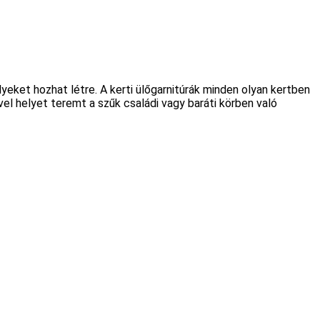
eket hozhat létre. A kerti ülőgarnitúrák minden olyan kertben
vel helyet teremt a szűk családi vagy baráti körben való