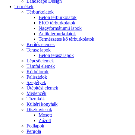
Landscape Design
Termékek
Térburkolatok
Beton térburkolatok
EKO térburkolatok
Nagyformátumú lapok
Antik térburkolatok
Természetes kő térburkolatok
Kerítés elemek
Terasz lapok
Beton terasz lapok
Lépcsőelemek
Támfal elemek
Kő bútorok
Paliszádok
Szegélyek
Útépítési elemek
Medencék
Tűzrakók
Kültéri konyhák
Díszkavicsok
Mosott
Zúzott
Fedlapok
Pergola