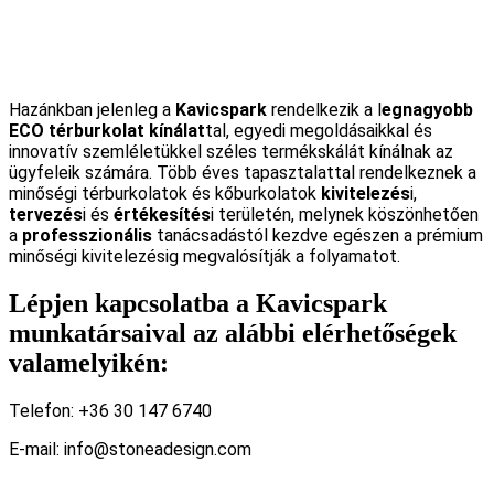
Hazánkban jelenleg a
Kavicspark
rendelkezik a l
egnagyobb
ECO térburkolat kínálat
tal, egyedi megoldásaikkal és
innovatív szemléletükkel széles termékskálát kínálnak az
ügyfeleik számára. Több éves tapasztalattal rendelkeznek a
minőségi térburkolatok és kőburkolatok
kivitelezés
i,
tervezés
i és
értékesítés
i területén, melynek köszönhetően
a
professzionális
tanácsadástól kezdve egészen a prémium
minőségi kivitelezésig megvalósítják a folyamatot.
Lépjen kapcsolatba a Kavicspark
munkatársaival az alábbi elérhetőségek
valamelyikén:
Telefon: +36 30 147 6740
E-mail: info@stoneadesign.com