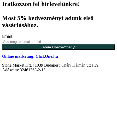
Iratkozzon fel hírlevelünkre!
Most 5% kedvezményt adunk első
vásárlásához.
Email
Kérem a kedvezményt!
Online marketing: ClickOne.hu
Stone Market Kft. | 1039 Budapest, Thály Kálmán utca 39.|
Adószám: 32461363-2-13