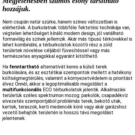
Megjelenésben számos előny társítható
hozzájuk.
Nem csupán natúr szürke, hanem színes változatban is
elérhetőek. A burkolatnak többféle fektetési technikája van,
végtelen lehetőséget kínáló modern design, jól variálható
formavilág és színek jellemzik. Akár más típusú térkövekkel is
lehet kombinálni, a térburkolatok közötti rész a zöld
területek növelése céljából füvesítéssel vagy más
természetes anyagokkal egyaránt kitölthető.
Ha
fenntartható
alternatívát keres a külső terek
burkolására, és az esztétikai szempontok mellett a hatékony
költségmegtérülés, valamint a környezetvédelem is prioritást
élvez Önnél, akkor a legoptimálisabb megoldást a
multifunkcionális
ECO térburkolatok jelentik. Alkalmazási
területük széles spektrumon mozog: parkolók, csapadékvíz
elvezetés szempontjából problémás terek, bekötő utak,
kertek, teraszok, kerti medencék köré vagy akár garázshoz
vezető behajtók területén is hosszú távú megoldást
jelentenek.