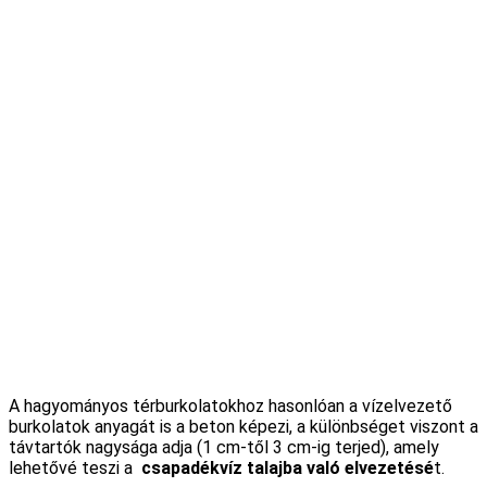
A hagyományos térburkolatokhoz hasonlóan a vízelvezető
burkolatok anyagát is a beton képezi, a különbséget viszont a
távtartók nagysága adja (1 cm-től 3 cm-ig terjed), amely
lehetővé teszi a
csapadékvíz talajba való elvezetésé
t.