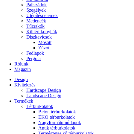
Paliszádok
Szegélyek
Útépítési elemek
Medencék
Tűzrakók
Kültéri konyhák
Díszkavicsok
Mosott
Zúzott
Fedlapok
Pergola
Rólunk
Magazin
Design
Kivitelezés
Hardscape Design
Landscape Design
Termékek
Térburkolatok
Beton térburkolatok
EKO térburkolatok
Nagyformátumú lapok
Antik térburkolatok
Természetes kő térburkolatok