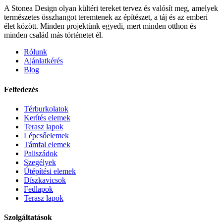
A Stonea Design olyan kültéri tereket tervez és valósít meg, amelyek
természetes összhangot teremtenek az építészet, a táj és az emberi
élet között. Minden projektünk egyedi, mert minden otthon és
minden család más történetet él.
Rólunk
Ajánlatkérés
Blog
Felfedezés
Térburkolatok
Kerítés elemek
Terasz lapok
Lépcsőelemek
Támfal elemek
Paliszádok
Szegélyek
Útépítési elemek
Díszkavicsok
Fedlapok
Terasz lapok
Szolgáltatások