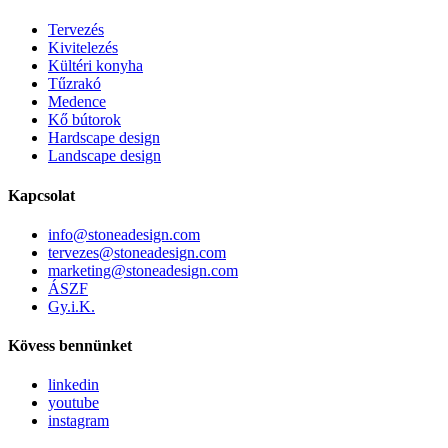
Tervezés
Kivitelezés
Kültéri konyha
Tűzrakó
Medence
Kő bútorok
Hardscape design
Landscape design
Kapcsolat
info@stoneadesign.com
tervezes@stoneadesign.com
marketing@stoneadesign.com
ÁSZF
Gy.i.K.
Kövess bennünket
linkedin
youtube
instagram