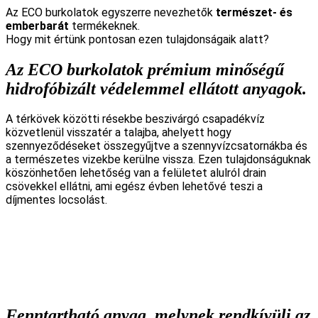
Az ECO burkolatok egyszerre nevezhetők
természet- és
emberbarát
termékeknek.
Hogy mit értünk pontosan ezen tulajdonságaik alatt?
Az ECO burkolatok prémium minőségű
hidrofóbizált védelemmel ellátott anyagok.
A térkövek közötti résekbe beszivárgó csapadékvíz
közvetlenül visszatér a talajba, ahelyett hogy
szennyeződéseket összegyűjtve a szennyvízcsatornákba és
a természetes vizekbe kerülne vissza. Ezen tulajdonságuknak
köszönhetően lehetőség van a felületet alulról drain
csövekkel ellátni, ami egész évben lehetővé teszi a
díjmentes locsolást.
Fenntartható anyag, melynek rendkívüli az