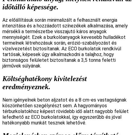
időtálló képessége.
Az előállításuk során minimalizált a felhasznált energia
intenzitása és a hozzáadott színezékek alkalmazása, amely
mérsékli a természetbe visszajutó káros anyagok
mennyiségét. Ezek a burkolóanyagok kevesebb hulladékot
termelnek létrehozásuk során, erózió-szabályozást és
vízelvezetést biztosítanak. Az ECO burkolatok rendkívül
tartósak, képesek úgy alkalmazkodni a talajhoz, hogy
biztonságos felületet biztosítanak a 3,5 tonna feletti
járművek súlyának.
Költséghatékony kivitelezést
eredményeznek.
Nem igényelnek beton aljzatot és a 8 cm-es vastagságnak
köszönhetően szegélyrészt sem. A hagyományos
térburkolatokhoz képest rövidebb idő alatt nagyobb felület
lefedhető az ECO burkolatokkal, így egyszerűbb és jóval
hatékonyabb munkát tesznek lehetővé.