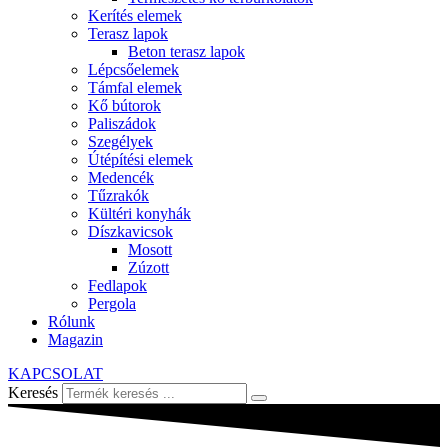
Kerítés elemek
Terasz lapok
Beton terasz lapok
Lépcsőelemek
Támfal elemek
Kő bútorok
Paliszádok
Szegélyek
Útépítési elemek
Medencék
Tűzrakók
Kültéri konyhák
Díszkavicsok
Mosott
Zúzott
Fedlapok
Pergola
Rólunk
Magazin
KAPCSOLAT
Keresés