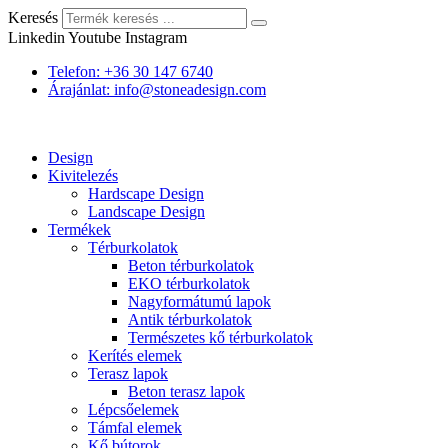
Keresés
Linkedin
Youtube
Instagram
Telefon: +36 30 147 6740
Árajánlat: info@stoneadesign.com
Design
Kivitelezés
Hardscape Design
Landscape Design
Termékek
Térburkolatok
Beton térburkolatok
EKO térburkolatok
Nagyformátumú lapok
Antik térburkolatok
Természetes kő térburkolatok
Kerítés elemek
Terasz lapok
Beton terasz lapok
Lépcsőelemek
Támfal elemek
Kő bútorok