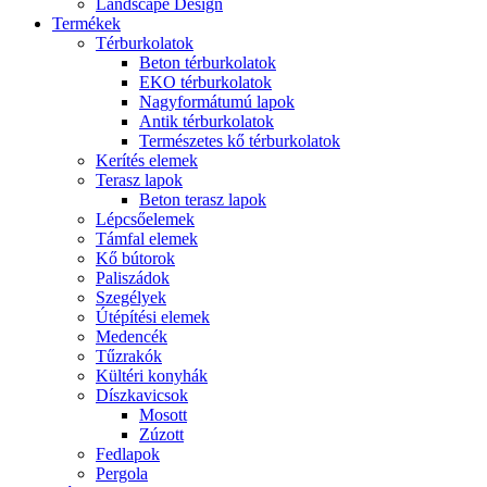
Landscape Design
Termékek
Térburkolatok
Beton térburkolatok
EKO térburkolatok
Nagyformátumú lapok
Antik térburkolatok
Természetes kő térburkolatok
Kerítés elemek
Terasz lapok
Beton terasz lapok
Lépcsőelemek
Támfal elemek
Kő bútorok
Paliszádok
Szegélyek
Útépítési elemek
Medencék
Tűzrakók
Kültéri konyhák
Díszkavicsok
Mosott
Zúzott
Fedlapok
Pergola