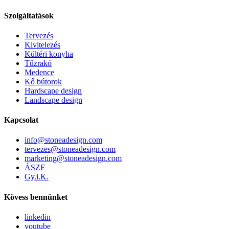
Szolgáltatások
Tervezés
Kivitelezés
Kültéri konyha
Tűzrakó
Medence
Kő bútorok
Hardscape design
Landscape design
Kapcsolat
info@stoneadesign.com
tervezes@stoneadesign.com
marketing@stoneadesign.com
ÁSZF
Gy.i.K.
Kövess bennünket
linkedin
youtube