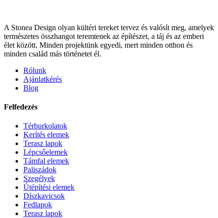
A Stonea Design olyan kültéri tereket tervez és valósít meg, amelyek
természetes összhangot teremtenek az építészet, a táj és az emberi
élet között. Minden projektünk egyedi, mert minden otthon és
minden család más történetet él.
Rólunk
Ajánlatkérés
Blog
Felfedezés
Térburkolatok
Kerítés elemek
Terasz lapok
Lépcsőelemek
Támfal elemek
Paliszádok
Szegélyek
Útépítési elemek
Díszkavicsok
Fedlapok
Terasz lapok