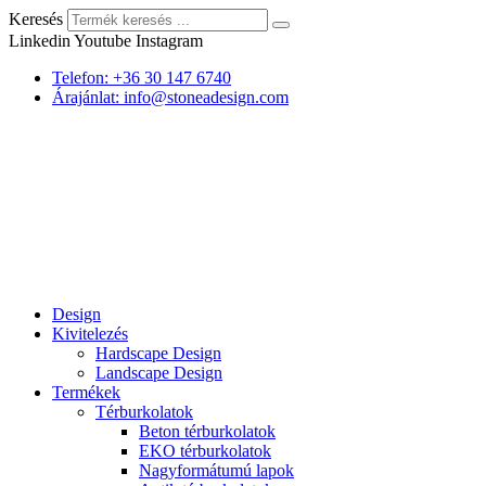
Keresés
Linkedin
Youtube
Instagram
Telefon: +36 30 147 6740
Árajánlat: info@stoneadesign.com
Design
Kivitelezés
Hardscape Design
Landscape Design
Termékek
Térburkolatok
Beton térburkolatok
EKO térburkolatok
Nagyformátumú lapok