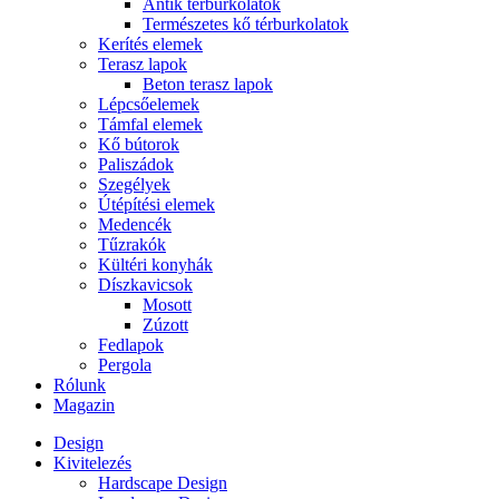
Antik térburkolatok
Természetes kő térburkolatok
Kerítés elemek
Terasz lapok
Beton terasz lapok
Lépcsőelemek
Támfal elemek
Kő bútorok
Paliszádok
Szegélyek
Útépítési elemek
Medencék
Tűzrakók
Kültéri konyhák
Díszkavicsok
Mosott
Zúzott
Fedlapok
Pergola
Rólunk
Magazin
Design
Kivitelezés
Hardscape Design