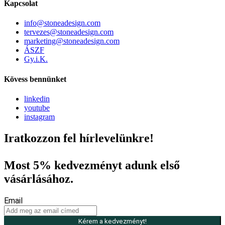
Kapcsolat
info@stoneadesign.com
tervezes@stoneadesign.com
marketing@stoneadesign.com
ÁSZF
Gy.i.K.
Kövess bennünket
linkedin
youtube
instagram
Iratkozzon fel hírlevelünkre!
Most 5% kedvezményt adunk első
vásárlásához.
Email
Kérem a kedvezményt!