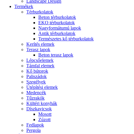
Landscape Design
Termékek
Térburkolatok
Beton térburkolatok
EKO térburkolatok
Nagyformátumú lapok
Antik térburkolatok
Természetes kő térburkolatok
Kerítés elemek
Terasz lapok
Beton terasz lapok
Lépcsőelemek
Támfal elemek
Kő bútorok
Paliszádok
Szegélyek
Útépítési elemek
Medencék
Tűzrakók
Kültéri konyhák
Díszkavicsok
Mosott
Zúzott
Fedlapok
Pergola