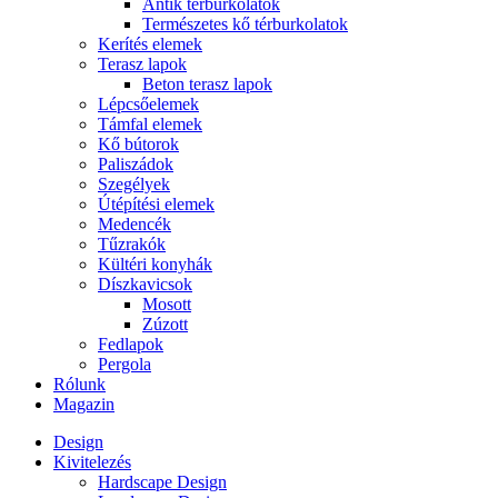
Antik térburkolatok
Természetes kő térburkolatok
Kerítés elemek
Terasz lapok
Beton terasz lapok
Lépcsőelemek
Támfal elemek
Kő bútorok
Paliszádok
Szegélyek
Útépítési elemek
Medencék
Tűzrakók
Kültéri konyhák
Díszkavicsok
Mosott
Zúzott
Fedlapok
Pergola
Rólunk
Magazin
Design
Kivitelezés
Hardscape Design