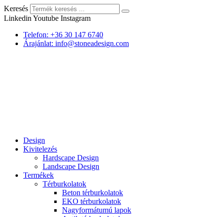
Keresés
Linkedin
Youtube
Instagram
Telefon: +36 30 147 6740
Árajánlat: info@stoneadesign.com
Design
Kivitelezés
Hardscape Design
Landscape Design
Termékek
Térburkolatok
Beton térburkolatok
EKO térburkolatok
Nagyformátumú lapok