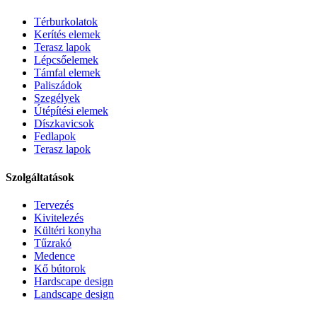
Térburkolatok
Kerítés elemek
Terasz lapok
Lépcsőelemek
Támfal elemek
Paliszádok
Szegélyek
Útépítési elemek
Díszkavicsok
Fedlapok
Terasz lapok
Szolgáltatások
Tervezés
Kivitelezés
Kültéri konyha
Tűzrakó
Medence
Kő bútorok
Hardscape design
Landscape design