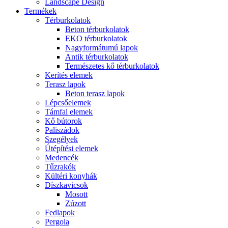
Landscape Design
Termékek
Térburkolatok
Beton térburkolatok
EKO térburkolatok
Nagyformátumú lapok
Antik térburkolatok
Természetes kő térburkolatok
Kerítés elemek
Terasz lapok
Beton terasz lapok
Lépcsőelemek
Támfal elemek
Kő bútorok
Paliszádok
Szegélyek
Útépítési elemek
Medencék
Tűzrakók
Kültéri konyhák
Díszkavicsok
Mosott
Zúzott
Fedlapok
Pergola