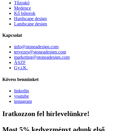
Tűzrakó
Medence
Kő bútorok
Hardscape design
Landscape design
Kapcsolat
info@stoneadesign.com
tervezes@stoneadesign.com
marketing@stoneadesign.com
ÁSZF
Gy.i.K.
Kövess bennünket
linkedin
youtube
instagram
Iratkozzon fel hírlevelünkre!
Most 5% kedvezményt adunk első