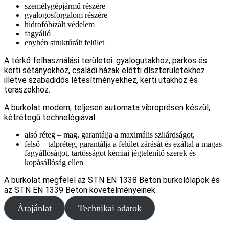
személygépjármű részére
gyalogosforgalom részére
hidrofóbizált védelem
fagyálló
enyhén struktúrált felület
A térkő felhasználási területei: gyalogutakhoz, parkos és
kerti sétányokhoz, családi házak előtti díszterületekhez
illetve szabadidős létesítményekhez, kerti utakhoz és
teraszokhoz.
A burkolat modern, teljesen automata vibroprésen készül,
kétrétegű technológiával:
alsó réteg – mag, garantálja a maximális szilárdságot,
felső – talpréteg, garantálja a felület zárását és ezáltal a magas
fagyállóságot, tartósságot kémiai jégtelenítő szerek és
kopásállóság ellen
A burkolat megfelel az STN EN 1338 Beton burkolólapok és
az STN EN 1339 Beton követelményeinek.
Árajánlat
Technikai adatok