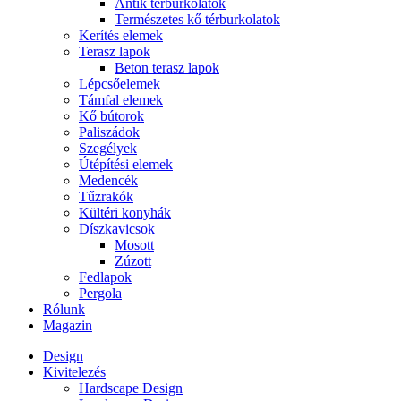
Antik térburkolatok
Természetes kő térburkolatok
Kerítés elemek
Terasz lapok
Beton terasz lapok
Lépcsőelemek
Támfal elemek
Kő bútorok
Paliszádok
Szegélyek
Útépítési elemek
Medencék
Tűzrakók
Kültéri konyhák
Díszkavicsok
Mosott
Zúzott
Fedlapok
Pergola
Rólunk
Magazin
Design
Kivitelezés
Hardscape Design