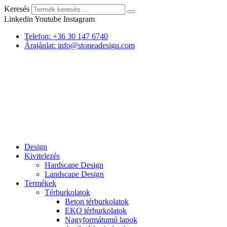
Keresés
Linkedin
Youtube
Instagram
Telefon: +36 30 147 6740
Árajánlat: info@stoneadesign.com
Design
Kivitelezés
Hardscape Design
Landscape Design
Termékek
Térburkolatok
Beton térburkolatok
EKO térburkolatok
Nagyformátumú lapok