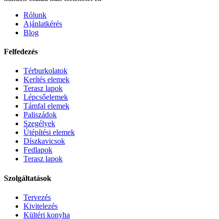
Rólunk
Ajánlatkérés
Blog
Felfedezés
Térburkolatok
Kerítés elemek
Terasz lapok
Lépcsőelemek
Támfal elemek
Paliszádok
Szegélyek
Útépítési elemek
Díszkavicsok
Fedlapok
Terasz lapok
Szolgáltatások
Tervezés
Kivitelezés
Kültéri konyha