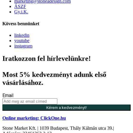
marketing@stoneadesign.com
ÁSZF
Gy.i.K.
Kövess bennünket
linkedin
youtube
instagram
Iratkozzon fel hírlevelünkre!
Most 5% kedvezményt adunk első
vásárlásához.
Email
Kérem a kedvezményt!
Online marketing: ClickOne.hu
Stone Market Kft. | 1039 Budapest, Thály Kálmán utca 39.|