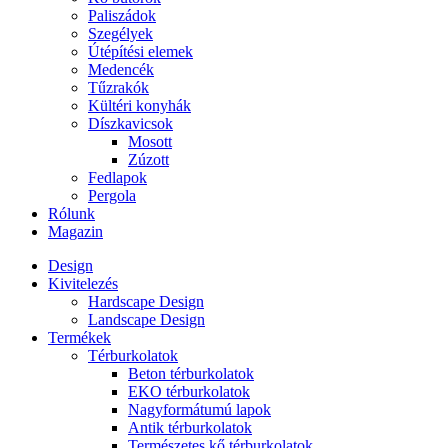
Paliszádok
Szegélyek
Útépítési elemek
Medencék
Tűzrakók
Kültéri konyhák
Díszkavicsok
Mosott
Zúzott
Fedlapok
Pergola
Rólunk
Magazin
Design
Kivitelezés
Hardscape Design
Landscape Design
Termékek
Térburkolatok
Beton térburkolatok
EKO térburkolatok
Nagyformátumú lapok
Antik térburkolatok
Természetes kő térburkolatok