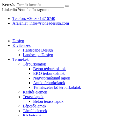
Keresés
Linkedin
Youtube
Instagram
Telefon: +36 30 147 6740
Árajánlat: info@stoneadesign.com
Design
Kivitelezés
Hardscape Design
Landscape Design
Termékek
Térburkolatok
Beton térburkolatok
EKO térburkolatok
Nagyformátumú lapok
Antik térburkolatok
Természetes kő térburkolatok
Kerítés elemek
Terasz lapok
Beton terasz lapok
Lépcsőelemek
Támfal elemek
Kő bútorok