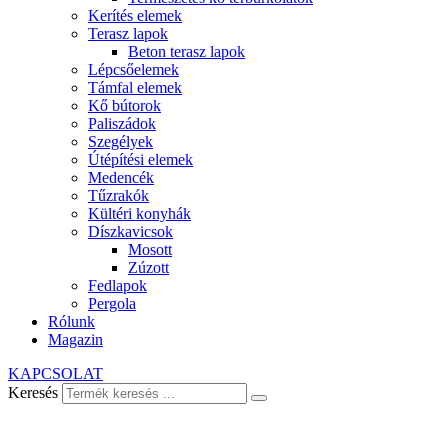
Kerítés elemek
Terasz lapok
Beton terasz lapok
Lépcsőelemek
Támfal elemek
Kő bútorok
Paliszádok
Szegélyek
Útépítési elemek
Medencék
Tűzrakók
Kültéri konyhák
Díszkavicsok
Mosott
Zúzott
Fedlapok
Pergola
Rólunk
Magazin
KAPCSOLAT
Keresés