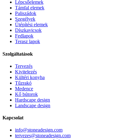
Lépcsőelemek
Támfal elemek
Paliszádok
Szegélyek
Útépítési elemek
Díszkavicsok
Fedlapok
Terasz lapok
Szolgáltatások
Tervezés
Kivitelezés
Kültéri konyha
Tűzrakó
Medence
Kő bútorok
Hardscape design
Landscape design
Kapcsolat
info@stoneadesign.com
tervezes@stoneadesign.com