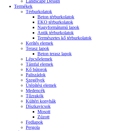
Landscape Design
Termékek
Térburkolatok
Beton térburkolatok
EKO térburkolatok
Nagyformátumú lapok
Antik térburkolatok
Természetes kő térburkolatok
Kerítés elemek
Terasz lapok
Beton terasz lapok
Lépcsőelemek
Támfal elemek
Kő bútorok
Paliszádok
Szegélyek
Útépítési elemek
Medencék
Tűzrakók
Kültéri konyhák
Díszkavicsok
Mosott
Zúzott
Fedlapok
Pergola