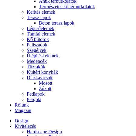
Antik térburkolatok
Természetes kő térburkolatok
Kerítés elemek
Terasz lapok
Beton terasz lapok
Lépcsőelemek
Támfal elemek
Kő bútorok
Paliszádok
Szegélyek
Útépítési elemek
Medencék
Tűzrakók
Kültéri konyhák
Díszkavicsok
Mosott
Zúzott
Fedlapok
Pergola
Rólunk
Magazin
Design
Kivitelezés
Hardscape Design