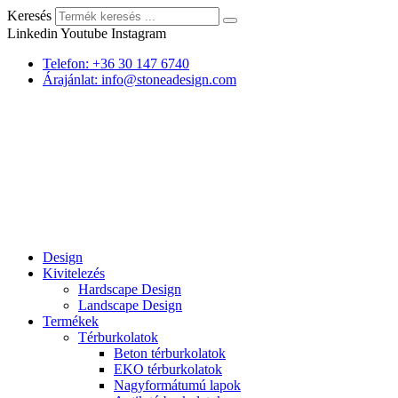
Keresés
Linkedin
Youtube
Instagram
Telefon: +36 30 147 6740
Árajánlat: info@stoneadesign.com
Design
Kivitelezés
Hardscape Design
Landscape Design
Termékek
Térburkolatok
Beton térburkolatok
EKO térburkolatok
Nagyformátumú lapok