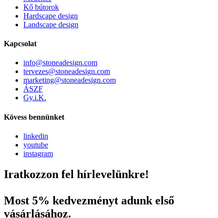
Kő bútorok
Hardscape design
Landscape design
Kapcsolat
info@stoneadesign.com
tervezes@stoneadesign.com
marketing@stoneadesign.com
ÁSZF
Gy.i.K.
Kövess bennünket
linkedin
youtube
instagram
Iratkozzon fel hírlevelünkre!
Most 5% kedvezményt adunk első
vásárlásához.