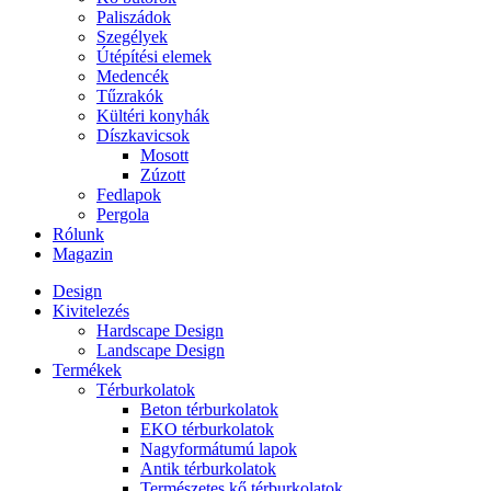
Paliszádok
Szegélyek
Útépítési elemek
Medencék
Tűzrakók
Kültéri konyhák
Díszkavicsok
Mosott
Zúzott
Fedlapok
Pergola
Rólunk
Magazin
Design
Kivitelezés
Hardscape Design
Landscape Design
Termékek
Térburkolatok
Beton térburkolatok
EKO térburkolatok
Nagyformátumú lapok
Antik térburkolatok
Természetes kő térburkolatok