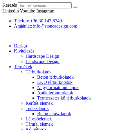
Keresés
Linkedin
Youtube
Instagram
Telefon: +36 30 147 6740
Árajánlat: info@stoneadesign.com
Design
Kivitelezés
Hardscape Design
Landscape Design
Termékek
Térburkolatok
Beton térburkolatok
EKO térburkolatok
Nagyformátumú lapok
Antik térburkolatok
Természetes kő térburkolatok
Kerítés elemek
Terasz lapok
Beton terasz lapok
Lépcsőelemek
Támfal elemek
Kő bútorok