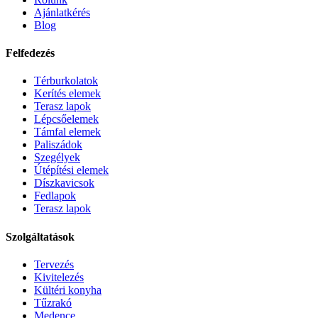
Ajánlatkérés
Blog
Felfedezés
Térburkolatok
Kerítés elemek
Terasz lapok
Lépcsőelemek
Támfal elemek
Paliszádok
Szegélyek
Útépítési elemek
Díszkavicsok
Fedlapok
Terasz lapok
Szolgáltatások
Tervezés
Kivitelezés
Kültéri konyha
Tűzrakó
Medence