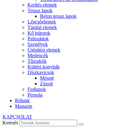
Kerítés elemek
Terasz lapok
Beton terasz lapok
Lépcsőelemek
Támfal elemek
Kő bútorok
Paliszádok
Szegélyek
Útépítési elemek
Medencék
Tűzrakók
Kültéri konyhák
Díszkavicsok
Mosott
Zúzott
Fedlapok
Pergola
Rólunk
Magazin
KAPCSOLAT
Keresés