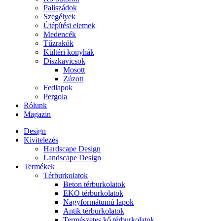
Paliszádok
Szegélyek
Útépítési elemek
Medencék
Tűzrakók
Kültéri konyhák
Díszkavicsok
Mosott
Zúzott
Fedlapok
Pergola
Rólunk
Magazin
Design
Kivitelezés
Hardscape Design
Landscape Design
Termékek
Térburkolatok
Beton térburkolatok
EKO térburkolatok
Nagyformátumú lapok
Antik térburkolatok
Természetes kő térburkolatok