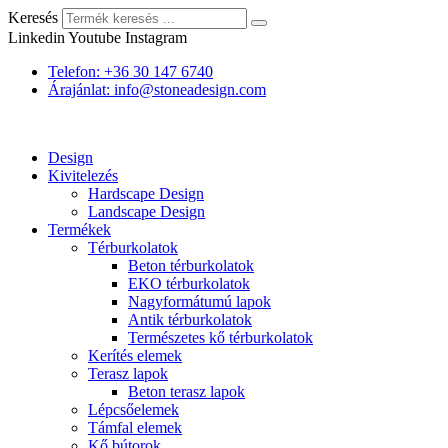
Keresés
Linkedin
Youtube
Instagram
Telefon: +36 30 147 6740
Árajánlat: info@stoneadesign.com
Design
Kivitelezés
Hardscape Design
Landscape Design
Termékek
Térburkolatok
Beton térburkolatok
EKO térburkolatok
Nagyformátumú lapok
Antik térburkolatok
Természetes kő térburkolatok
Kerítés elemek
Terasz lapok
Beton terasz lapok
Lépcsőelemek
Támfal elemek
Kő bútorok