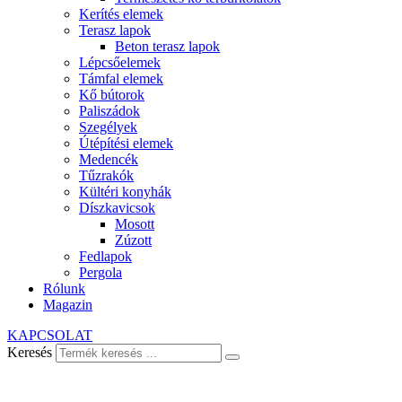
Kerítés elemek
Terasz lapok
Beton terasz lapok
Lépcsőelemek
Támfal elemek
Kő bútorok
Paliszádok
Szegélyek
Útépítési elemek
Medencék
Tűzrakók
Kültéri konyhák
Díszkavicsok
Mosott
Zúzott
Fedlapok
Pergola
Rólunk
Magazin
KAPCSOLAT
Keresés