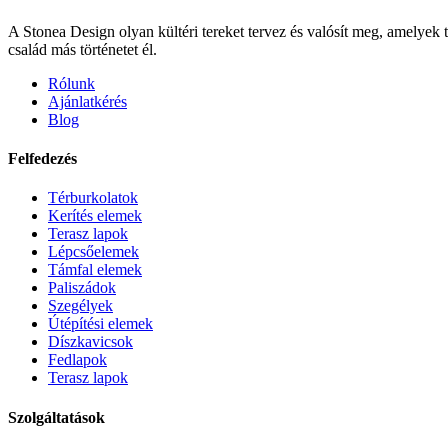
A Stonea Design olyan kültéri tereket tervez és valósít meg, amelyek 
család más történetet él.
Rólunk
Ajánlatkérés
Blog
Felfedezés
Térburkolatok
Kerítés elemek
Terasz lapok
Lépcsőelemek
Támfal elemek
Paliszádok
Szegélyek
Útépítési elemek
Díszkavicsok
Fedlapok
Terasz lapok
Szolgáltatások