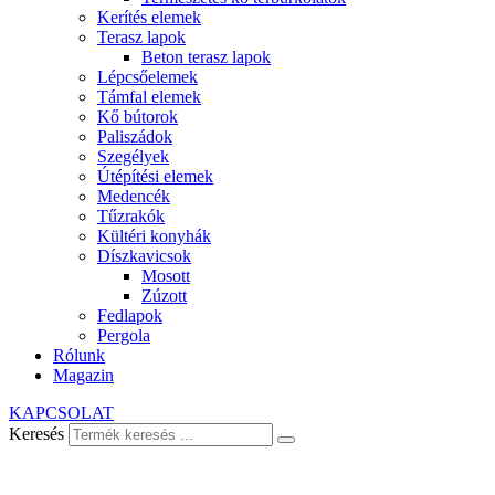
Kerítés elemek
Terasz lapok
Beton terasz lapok
Lépcsőelemek
Támfal elemek
Kő bútorok
Paliszádok
Szegélyek
Útépítési elemek
Medencék
Tűzrakók
Kültéri konyhák
Díszkavicsok
Mosott
Zúzott
Fedlapok
Pergola
Rólunk
Magazin
KAPCSOLAT
Keresés