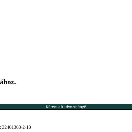
ához.
Kérem a kedvezményt!
m: 32461363-2-13