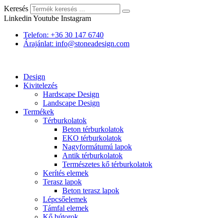
Keresés
Linkedin
Youtube
Instagram
Telefon: +36 30 147 6740
Árajánlat: info@stoneadesign.com
Design
Kivitelezés
Hardscape Design
Landscape Design
Termékek
Térburkolatok
Beton térburkolatok
EKO térburkolatok
Nagyformátumú lapok
Antik térburkolatok
Természetes kő térburkolatok
Kerítés elemek
Terasz lapok
Beton terasz lapok
Lépcsőelemek
Támfal elemek
Kő bútorok