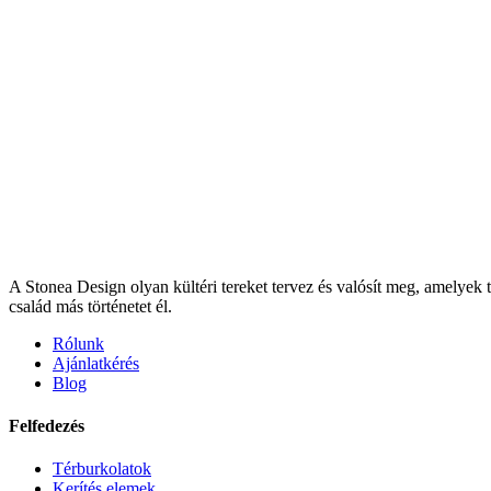
A Stonea Design olyan kültéri tereket tervez és valósít meg, amelyek 
család más történetet él.
Rólunk
Ajánlatkérés
Blog
Felfedezés
Térburkolatok
Kerítés elemek