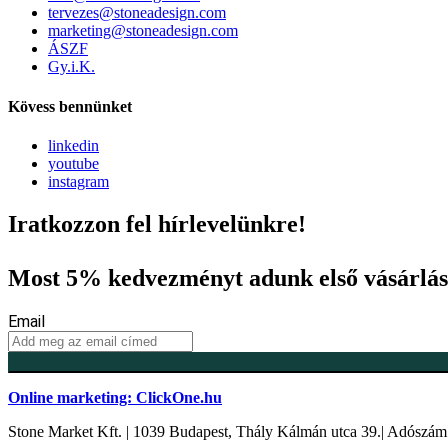
tervezes@stoneadesign.com
marketing@stoneadesign.com
ÁSZF
Gy.i.K.
Kövess bennünket
linkedin
youtube
instagram
Iratkozzon fel hírlevelünkre!
Most 5% kedvezményt adunk első vásárlás
Email
Online marketing: ClickOne.hu
Stone Market Kft. | 1039 Budapest, Thály Kálmán utca 39.| Adószá