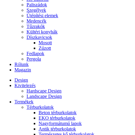
Paliszádok
Szegélyek
Útépítési elemek
Medencék
Tűzrakók
Kültéri konyhák
Díszkavicsok
Mosott
Zúzott
Fedlapok
Pergola
Rólunk
Magazin
Design
Kivitelezés
Hardscape Design
Landscape Design
Termékek
Térburkolatok
Beton térburkolatok
EKO térburkolatok
Nagyformátumú lapok
Antik térburkolatok
Természetes kő térburkolatok