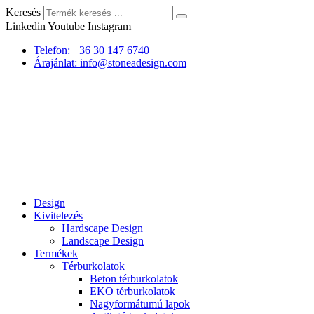
Keresés
Linkedin
Youtube
Instagram
Telefon: +36 30 147 6740
Árajánlat: info@stoneadesign.com
Design
Kivitelezés
Hardscape Design
Landscape Design
Termékek
Térburkolatok
Beton térburkolatok
EKO térburkolatok
Nagyformátumú lapok