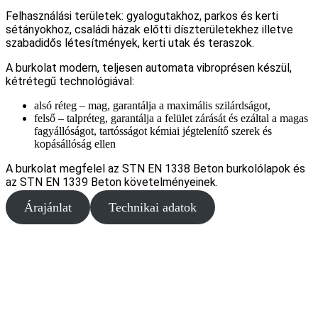
Felhasználási területek: gyalogutakhoz, parkos és kerti
sétányokhoz, családi házak előtti díszterületekhez illetve
szabadidős létesítmények, kerti utak és teraszok.
A burkolat modern, teljesen automata vibroprésen készül,
kétrétegű technológiával:
alsó réteg – mag, garantálja a maximális szilárdságot,
felső – talpréteg, garantálja a felület zárását és ezáltal a magas
fagyállóságot, tartósságot kémiai jégtelenítő szerek és
kopásállóság ellen
A burkolat megfelel az STN EN 1338 Beton burkolólapok és
az STN EN 1339 Beton követelményeinek.
Árajánlat
Technikai adatok