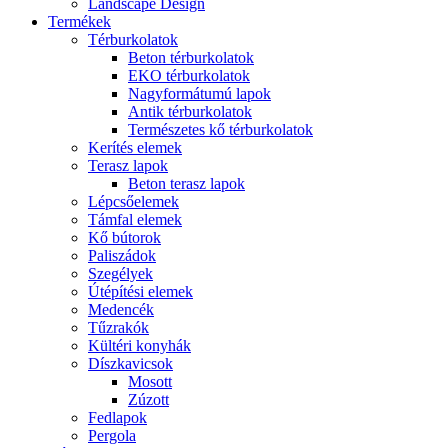
Landscape Design
Termékek
Térburkolatok
Beton térburkolatok
EKO térburkolatok
Nagyformátumú lapok
Antik térburkolatok
Természetes kő térburkolatok
Kerítés elemek
Terasz lapok
Beton terasz lapok
Lépcsőelemek
Támfal elemek
Kő bútorok
Paliszádok
Szegélyek
Útépítési elemek
Medencék
Tűzrakók
Kültéri konyhák
Díszkavicsok
Mosott
Zúzott
Fedlapok
Pergola