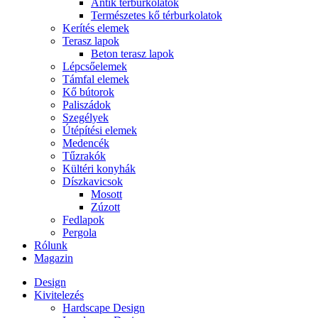
Antik térburkolatok
Természetes kő térburkolatok
Kerítés elemek
Terasz lapok
Beton terasz lapok
Lépcsőelemek
Támfal elemek
Kő bútorok
Paliszádok
Szegélyek
Útépítési elemek
Medencék
Tűzrakók
Kültéri konyhák
Díszkavicsok
Mosott
Zúzott
Fedlapok
Pergola
Rólunk
Magazin
Design
Kivitelezés
Hardscape Design