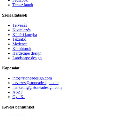
Fedlapok
Terasz lapok
Szolgáltatások
Tervezés
Kivitelezés
Kültéri konyha
Tűzrakó
Medence
Kő bútorok
Hardscape design
Landscape design
Kapcsolat
info@stoneadesign.com
tervezes@stoneadesign.com
marketing@stoneadesign.com
ÁSZF
Gy.i.K.
Kövess bennünket