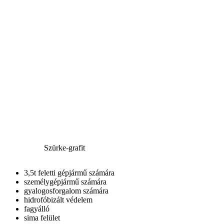
Szürke-grafit
3,5t feletti gépjármű számára
személygépjármű számára
gyalogosforgalom számára
hidrofóbizált védelem
fagyálló
sima felület