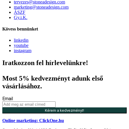
tervezes@stoneadesign.com
marketing@stoneadesign.com
ÁSZF
Gy.i.K.
Kövess bennünket
linkedin
youtube
instagram
Iratkozzon fel hírlevelünkre!
Most 5% kedvezményt adunk első
vásárlásához.
Email
Kérem a kedvezményt!
Online marketing: ClickOne.hu