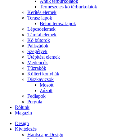
Antik térburkolatok
Természetes kő térburkolatok
Kerítés elemek
Terasz lapok
Beton terasz lapok
Lépcsőelemek
Támfal elemek
Kő bútorok
Paliszádok
Szegélyek
Útépítési elemek
Medencék
Tűzrakók
Kültéri konyhák
Díszkavicsok
Mosott
Zúzott
Fedlapok
Pergola
Rólunk
Magazin
Design
Kivitelezés
Hardscape Design