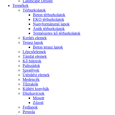
Landscape Design
Termékek
Térburkolatok
Beton térburkolatok
EKO térburkolatok
Nagyformátumú lapok
Antik térburkolatok
Természetes kő térburkolatok
Kerítés elemek
Terasz lapok
Beton terasz lapok
Lépcsőelemek
Támfal elemek
Kő bútorok
Paliszádok
Szegélyek
Útépítési elemek
Medencék
Tűzrakók
Kültéri konyhák
Díszkavicsok
Mosott
Zúzott
Fedlapok
Pergola