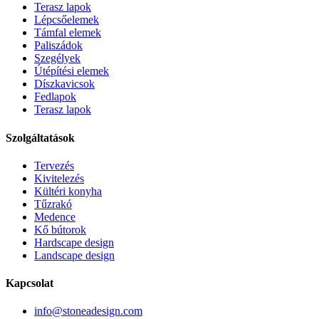
Terasz lapok
Lépcsőelemek
Támfal elemek
Paliszádok
Szegélyek
Útépítési elemek
Díszkavicsok
Fedlapok
Terasz lapok
Szolgáltatások
Tervezés
Kivitelezés
Kültéri konyha
Tűzrakó
Medence
Kő bútorok
Hardscape design
Landscape design
Kapcsolat
info@stoneadesign.com