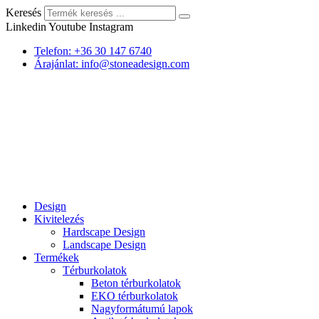
Keresés
Linkedin
Youtube
Instagram
Telefon: +36 30 147 6740
Árajánlat: info@stoneadesign.com
Design
Kivitelezés
Hardscape Design
Landscape Design
Termékek
Térburkolatok
Beton térburkolatok
EKO térburkolatok
Nagyformátumú lapok