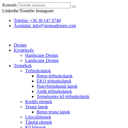
Keresés
Linkedin
Youtube
Instagram
Telefon: +36 30 147 6740
Árajánlat: info@stoneadesign.com
Design
Kivitelezés
Hardscape Design
Landscape Design
Termékek
Térburkolatok
Beton térburkolatok
EKO térburkolatok
Nagyformátumú lapok
Antik térburkolatok
Természetes kő térburkolatok
Kerítés elemek
Terasz lapok
Beton terasz lapok
Lépcsőelemek
Támfal elemek
Kő bútorok