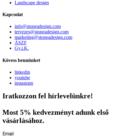
Landscape design
Kapcsolat
info@stoneadesign.com
tervezes@stoneadesign.com
marketing@stoneadesign.com
ÁSZF
Gy.i.K.
Kövess bennünket
linkedin
youtube
instagram
Iratkozzon fel hírlevelünkre!
Most 5% kedvezményt adunk első
vásárlásához.
Email