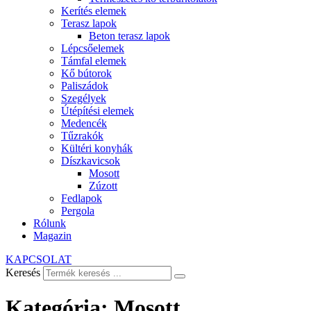
Kerítés elemek
Terasz lapok
Beton terasz lapok
Lépcsőelemek
Támfal elemek
Kő bútorok
Paliszádok
Szegélyek
Útépítési elemek
Medencék
Tűzrakók
Kültéri konyhák
Díszkavicsok
Mosott
Zúzott
Fedlapok
Pergola
Rólunk
Magazin
KAPCSOLAT
Keresés
Kategória:
Mosott