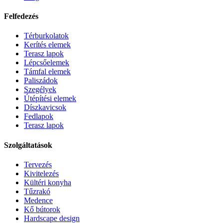
Felfedezés
Térburkolatok
Kerítés elemek
Terasz lapok
Lépcsőelemek
Támfal elemek
Paliszádok
Szegélyek
Útépítési elemek
Díszkavicsok
Fedlapok
Terasz lapok
Szolgáltatások
Tervezés
Kivitelezés
Kültéri konyha
Tűzrakó
Medence
Kő bútorok
Hardscape design