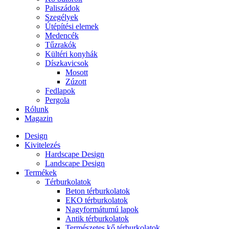
Paliszádok
Szegélyek
Útépítési elemek
Medencék
Tűzrakók
Kültéri konyhák
Díszkavicsok
Mosott
Zúzott
Fedlapok
Pergola
Rólunk
Magazin
Design
Kivitelezés
Hardscape Design
Landscape Design
Termékek
Térburkolatok
Beton térburkolatok
EKO térburkolatok
Nagyformátumú lapok
Antik térburkolatok
Természetes kő térburkolatok