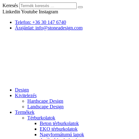
Keresés
Linkedin
Youtube
Instagram
Telefon: +36 30 147 6740
Árajánlat: info@stoneadesign.com
Design
Kivitelezés
Hardscape Design
Landscape Design
Termékek
Térburkolatok
Beton térburkolatok
EKO térburkolatok
Nagyformátumú lapok