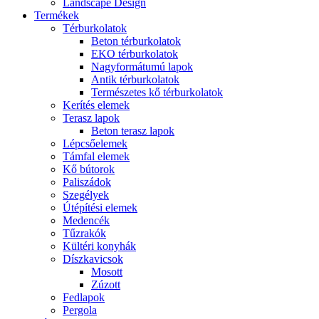
Landscape Design
Termékek
Térburkolatok
Beton térburkolatok
EKO térburkolatok
Nagyformátumú lapok
Antik térburkolatok
Természetes kő térburkolatok
Kerítés elemek
Terasz lapok
Beton terasz lapok
Lépcsőelemek
Támfal elemek
Kő bútorok
Paliszádok
Szegélyek
Útépítési elemek
Medencék
Tűzrakók
Kültéri konyhák
Díszkavicsok
Mosott
Zúzott
Fedlapok
Pergola