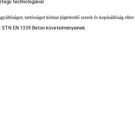
étegű technológiával:
 fagyállóságot, tartósságot kémiai jégtelenítő szerek és kopásállóság ellen
az STN EN 1339 Beton követelményeinek.