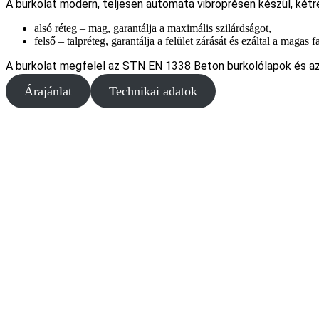
A burkolat modern, teljesen automata vibroprésen készül, kétr
alsó réteg – mag, garantálja a maximális szilárdságot,
felső – talpréteg, garantálja a felület zárását és ezáltal a magas
A burkolat megfelel az STN EN 1338 Beton burkolólapok és 
Árajánlat
Technikai adatok