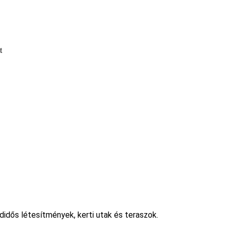
t
adidős létesítmények, kerti utak és teraszok.