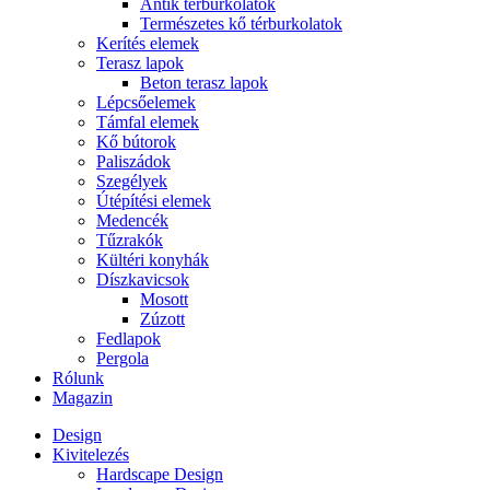
Antik térburkolatok
Természetes kő térburkolatok
Kerítés elemek
Terasz lapok
Beton terasz lapok
Lépcsőelemek
Támfal elemek
Kő bútorok
Paliszádok
Szegélyek
Útépítési elemek
Medencék
Tűzrakók
Kültéri konyhák
Díszkavicsok
Mosott
Zúzott
Fedlapok
Pergola
Rólunk
Magazin
Design
Kivitelezés
Hardscape Design