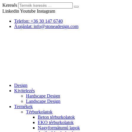
Keresés
Linkedin
Youtube
Instagram
Telefon: +36 30 147 6740
Árajánlat: info@stoneadesign.com
Design
Kivitelezés
Hardscape Design
Landscape Design
Termékek
Térburkolatok
Beton térburkolatok
EKO térburkolatok
Nagyformátumú lapok