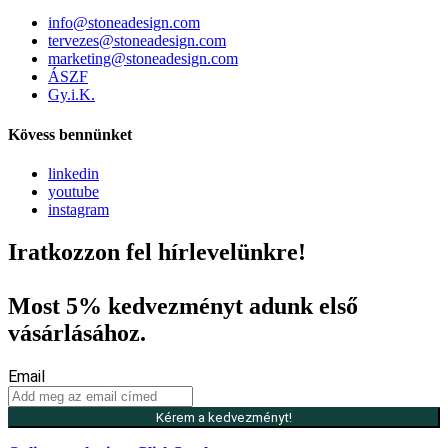
info@stoneadesign.com
tervezes@stoneadesign.com
marketing@stoneadesign.com
ÁSZF
Gy.i.K.
Kövess bennünket
linkedin
youtube
instagram
Iratkozzon fel hírlevelünkre!
Most 5% kedvezményt adunk első
vásárlásához.
Email
Kérem a kedvezményt!