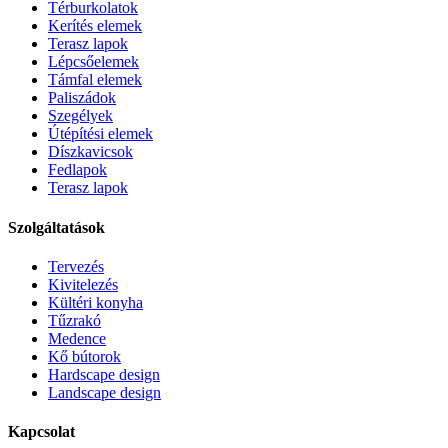
Térburkolatok
Kerítés elemek
Terasz lapok
Lépcsőelemek
Támfal elemek
Paliszádok
Szegélyek
Útépítési elemek
Díszkavicsok
Fedlapok
Terasz lapok
Szolgáltatások
Tervezés
Kivitelezés
Kültéri konyha
Tűzrakó
Medence
Kő bútorok
Hardscape design
Landscape design
Kapcsolat