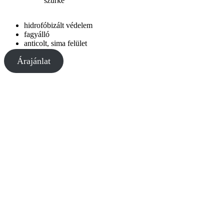
szürke
hidrofóbizált védelem
fagyálló
anticolt, sima felület
Árajánlat