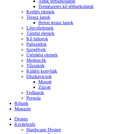
Antik térburkolatok
Természetes kő térburkolatok
Kerítés elemek
Terasz lapok
Beton terasz lapok
Lépcsőelemek
Támfal elemek
Kő bútorok
Paliszádok
Szegélyek
Útépítési elemek
Medencék
Tűzrakók
Kültéri konyhák
Díszkavicsok
Mosott
Zúzott
Fedlapok
Pergola
Rólunk
Magazin
Design
Kivitelezés
Hardscape Design