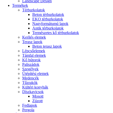
Landscape Design
Termékek
Térburkolatok
Beton térburkolatok
EKO térburkolatok
Nagyformátumú lapok
Antik térburkolatok
Természetes kő térburkolatok
Kerítés elemek
Terasz lapok
Beton terasz lapok
Lépcsőelemek
Támfal elemek
Kő bútorok
Paliszádok
Szegélyek
Útépítési elemek
Medencék
Tűzrakók
Kültéri konyhák
Díszkavicsok
Mosott
Zúzott
Fedlapok
Pergola