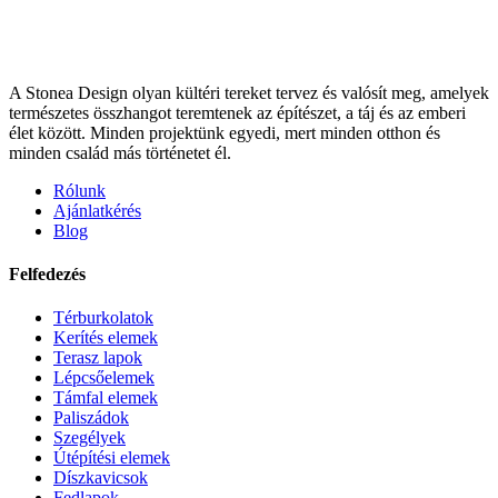
A Stonea Design olyan kültéri tereket tervez és valósít meg, amelyek
természetes összhangot teremtenek az építészet, a táj és az emberi
élet között. Minden projektünk egyedi, mert minden otthon és
minden család más történetet él.
Rólunk
Ajánlatkérés
Blog
Felfedezés
Térburkolatok
Kerítés elemek
Terasz lapok
Lépcsőelemek
Támfal elemek
Paliszádok
Szegélyek
Útépítési elemek
Díszkavicsok
Fedlapok