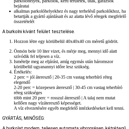
parkolóhelyek, parkolók, kerti területek, utak, garázsok
bejáratai
alkalmas parkolóhelyekhez és nagy terhelésű parkolókhoz, ha
betartják a gyártó ajánlásait és az alatta lévő rétegek megfelelő
összetételét
A burkolni kívánt felület tesztelése.
Hozzon létre egy körülbelül 40x40x40 cm méretű gödröt.
Öntsön bele 10 liter vizet, és mérje meg, mennyi idő alatt
szívódik fel teljesen a víz.
Ismételje meg az eljárást, amíg egymás után háromszor
körülbelül ugyanannyi időre lesz szükség.
Értékelés:
2 perc = jól áteresztő | 20-35 cm vastag teherbíró réteg
elegendő
2-20 perc = közepesen áteresztő | 30-45 cm vastag teherbíró
réteg szükséges
több mint 20 perc = rosszul áteresztő | A talaj nem mutat
kellően nagy vízáteresztő képességet.
A víz elvezetésére egyéb megfelelő intézkedéseket kell tenni.
GYÁRTÁS, MINŐSÉG:
A burkolat modern, teljesen automata vibroprésen, kétrétegű