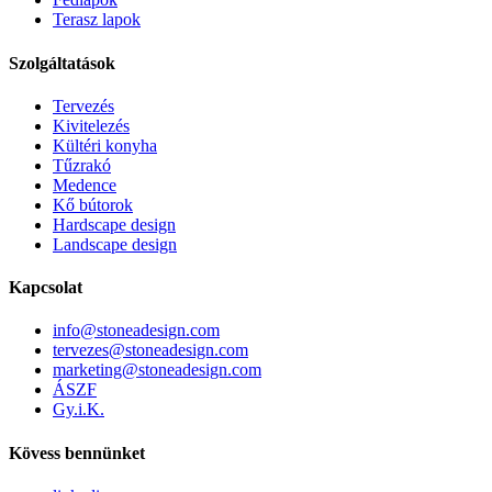
Terasz lapok
Szolgáltatások
Tervezés
Kivitelezés
Kültéri konyha
Tűzrakó
Medence
Kő bútorok
Hardscape design
Landscape design
Kapcsolat
info@stoneadesign.com
tervezes@stoneadesign.com
marketing@stoneadesign.com
ÁSZF
Gy.i.K.
Kövess bennünket