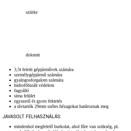
szürke
dolomit
3,5t feletti gépjárművek számára
személygépjármű számára
gyalogosforgalom számára
hidrofóbizált védelem
fagyálló
sima felület
egyszerű és gyors fektetés
a távtartók 29mm széles hézagokat határoznak meg
JAVASOLT FELHASZNÁLÁS:
mindenhol megfelelő burkolat, ahol fűre van szükség, pl.