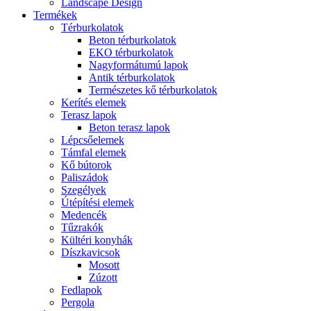
Landscape Design
Termékek
Térburkolatok
Beton térburkolatok
EKO térburkolatok
Nagyformátumú lapok
Antik térburkolatok
Természetes kő térburkolatok
Kerítés elemek
Terasz lapok
Beton terasz lapok
Lépcsőelemek
Támfal elemek
Kő bútorok
Paliszádok
Szegélyek
Útépítési elemek
Medencék
Tűzrakók
Kültéri konyhák
Díszkavicsok
Mosott
Zúzott
Fedlapok
Pergola