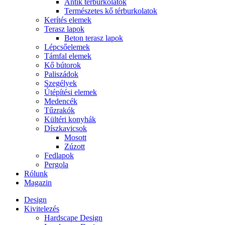
Antik térburkolatok
Természetes kő térburkolatok
Kerítés elemek
Terasz lapok
Beton terasz lapok
Lépcsőelemek
Támfal elemek
Kő bútorok
Paliszádok
Szegélyek
Útépítési elemek
Medencék
Tűzrakók
Kültéri konyhák
Díszkavicsok
Mosott
Zúzott
Fedlapok
Pergola
Rólunk
Magazin
Design
Kivitelezés
Hardscape Design