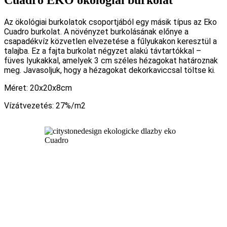
Az ökológiai burkolatok csoportjából egy másik típus az Eko
Cuadro burkolat. A növényzet burkolásának előnye a
csapadékvíz közvetlen elvezetése a fűlyukakon keresztül a
talajba. Ez a fajta burkolat négyzet alakú távtartókkal –
füves lyukakkal, amelyek 3 cm széles hézagokat határoznak
meg. Javasoljuk, hogy a hézagokat dekorkaviccsal töltse ki.
Méret: 20x20x8cm
Vízátvezetés: 27%/m2