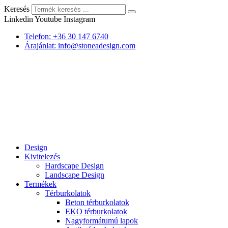
Keresés
Linkedin
Youtube
Instagram
Telefon: +36 30 147 6740
Árajánlat: info@stoneadesign.com
Design
Kivitelezés
Hardscape Design
Landscape Design
Termékek
Térburkolatok
Beton térburkolatok
EKO térburkolatok
Nagyformátumú lapok