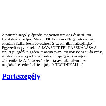
A paliszád szegély lépcsők, magasított teraszok és kerti utak
kialakítására szolgál. Méret: 100x8x25cm • Nagy tartósság és
ellenáll a fizikai igénybevételnek és az éghajlati hatásoknak.•
Egyszerű és gyors fektetésJAVASOLT FELHASZNÁLÁS:• A
terület jellegétől függően javasolható az utak kölcsönös elválasztása,
elválasztó sávok,parkolók, járdák, virágágyások és egyéb
zöldterületek• A járdaszegély lehajtásával akadálymentes
megközelítés érhető el, felhajtó, stb.TECHNIKAI […]
Parkszegély