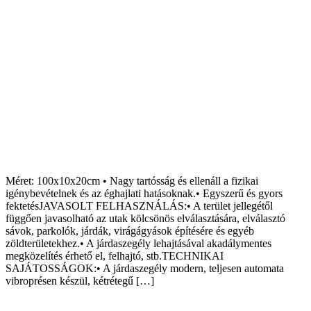
Méret: 100x10x20cm • Nagy tartósság és ellenáll a fizikai
igénybevételnek és az éghajlati hatásoknak.• Egyszerű és gyors
fektetésJAVASOLT FELHASZNÁLÁS:• A terület jellegétől
függően javasolható az utak kölcsönös elválasztására, elválasztó
sávok, parkolók, járdák, virágágyások építésére és egyéb
zöldterületekhez.• A járdaszegély lehajtásával akadálymentes
megközelítés érhető el, felhajtó, stb.TECHNIKAI
SAJÁTOSSÁGOK:• A járdaszegély modern, teljesen automata
vibroprésen készül, kétrétegű […]