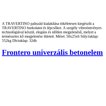
A TRAVERTINO paliszád kialakítása tökéletesen kiegészíti a
TRAVERTINO burkolatot és lépcsőket. A szegély vibroöntvényes
technológiával készül, elegáns és időtlen megjelenésű, melyet a
természetes kő megjelenése ihletett. Méret: 50x25x6 Súly/raklap:
552kg Db/raklap: 32db
Frontero univerzális betonelem