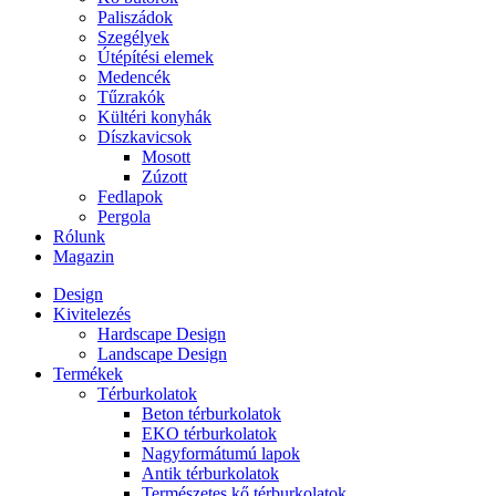
Paliszádok
Szegélyek
Útépítési elemek
Medencék
Tűzrakók
Kültéri konyhák
Díszkavicsok
Mosott
Zúzott
Fedlapok
Pergola
Rólunk
Magazin
Design
Kivitelezés
Hardscape Design
Landscape Design
Termékek
Térburkolatok
Beton térburkolatok
EKO térburkolatok
Nagyformátumú lapok
Antik térburkolatok
Természetes kő térburkolatok