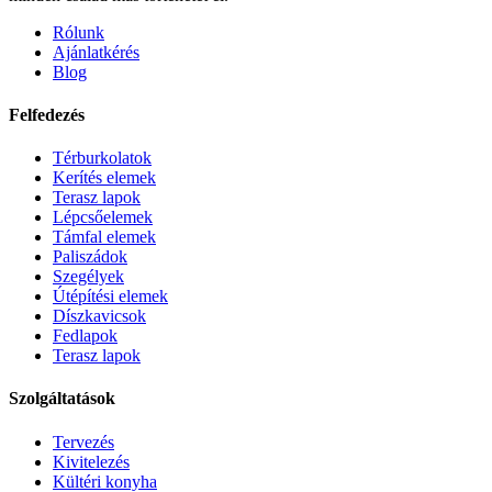
Rólunk
Ajánlatkérés
Blog
Felfedezés
Térburkolatok
Kerítés elemek
Terasz lapok
Lépcsőelemek
Támfal elemek
Paliszádok
Szegélyek
Útépítési elemek
Díszkavicsok
Fedlapok
Terasz lapok
Szolgáltatások
Tervezés
Kivitelezés
Kültéri konyha