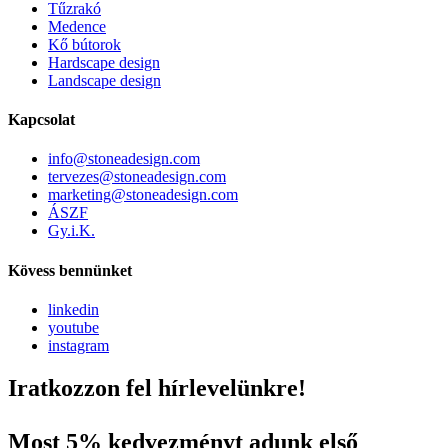
Tűzrakó
Medence
Kő bútorok
Hardscape design
Landscape design
Kapcsolat
info@stoneadesign.com
tervezes@stoneadesign.com
marketing@stoneadesign.com
ÁSZF
Gy.i.K.
Kövess bennünket
linkedin
youtube
instagram
Iratkozzon fel hírlevelünkre!
Most 5% kedvezményt adunk első