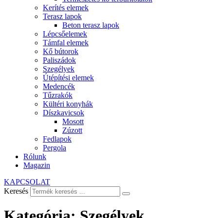
Kerítés elemek
Terasz lapok
Beton terasz lapok
Lépcsőelemek
Támfal elemek
Kő bútorok
Paliszádok
Szegélyek
Útépítési elemek
Medencék
Tűzrakók
Kültéri konyhák
Díszkavicsok
Mosott
Zúzott
Fedlapok
Pergola
Rólunk
Magazin
KAPCSOLAT
Keresés
Kategória:
Szegélyek