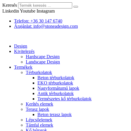
Keresés
Linkedin
Youtube
Instagram
Telefon: +36 30 147 6740
Árajánlat: info@stoneadesign.com
Design
Kivitelezés
Hardscape Design
Landscape Design
Termékek
Térburkolatok
Beton térburkolatok
EKO térburkolatok
Nagyformátumú lapok
Antik térburkolatok
Természetes kő térburkolatok
Kerítés elemek
Terasz lapok
Beton terasz lapok
Lépcsőelemek
Támfal elemek
Kő bútorok